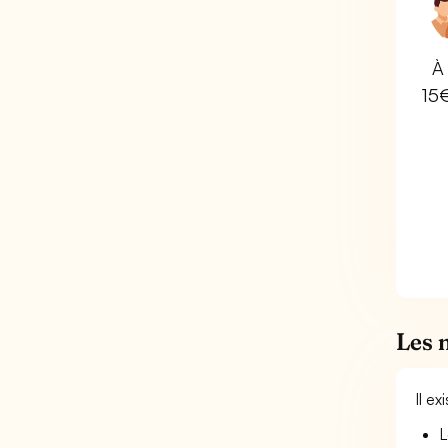
À 
15
Les 
Il e
L