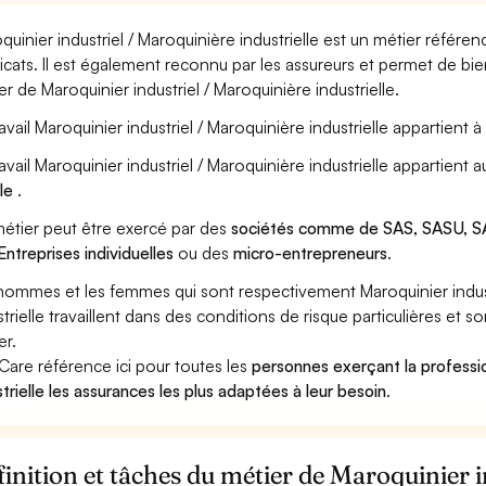
quinier industriel / Maroquinière industrielle est un métier référe
icats. Il est également reconnu par les assureurs et permet de bi
er de Maroquinier industriel / Maroquinière industrielle.
ravail Maroquinier industriel / Maroquinière industrielle appartient à
ravail Maroquinier industriel / Maroquinière industrielle appartient
ile
.
étier peut être exercé par des
sociétés comme de SAS, SASU, SA
Entreprises individuelles
ou des
micro-entrepreneurs
.
hommes et les femmes qui sont respectivement Maroquinier industr
strielle travaillent dans des conditions de risque particulières et 
er.
Care référence ici pour toutes les
personnes exerçant la professio
strielle les assurances les plus adaptées à leur besoin
.
inition et tâches du métier de Maroquinier 