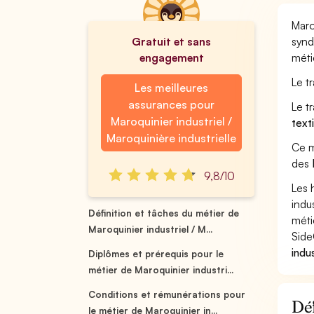
Maro
Gratuit et sans
synd
engagement
méti
Le t
Les meilleures
assurances pour
Le t
Maroquinier industriel /
text
Maroquinière industrielle
Ce m
des
9,8/10
Les 
indu
Définition et tâches du métier de
méti
Maroquinier industriel / M...
Side
indu
Diplômes et prérequis pour le
métier de Maroquinier industri...
Conditions et rémunérations pour
Déf
le métier de Maroquinier in...