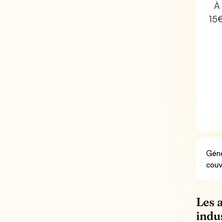
À 
15
Géné
couv
Les 
indu