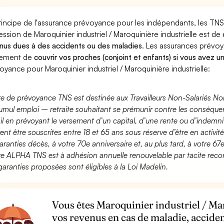
rincipe de l'assurance prévoyance pour les indépendants, les TNS
ession de Maroquinier industriel / Maroquinière industrielle est de
nus dues à des accidents ou des maladies
. Les assurances prévo
lement de
couvrir vos proches (conjoint et enfants) si vous avez u
oyance pour Maroquinier industriel / Maroquinière industrielle:
fre de prévoyance TNS est destinée aux Travailleurs Non-Salariés No
umul emploi – retraite souhaitant se prémunir contre les conséquen
ail en prévoyant le versement d’un capital, d’une rente ou d’indemnit
ent être souscrites entre 18 et 65 ans sous réserve d’être en activi
aranties décès, à votre 70e anniversaire et, au plus tard, à votre 67e
fre ALPHA TNS est à adhésion annuelle renouvelable par tacite recon
garanties proposées sont éligibles à la Loi Madelin.
Vous êtes Maroquinier industriel / Ma
vos revenus en cas de maladie, acciden