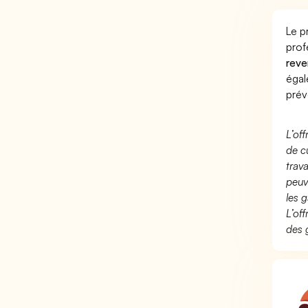
Le p
prof
reve
éga
prév
L’of
de c
trav
peuv
les g
L’of
des 