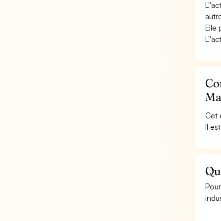
L''a
autr
Elle
L''ac
Con
Mar
Cet 
Il e
Que
Pour
indus