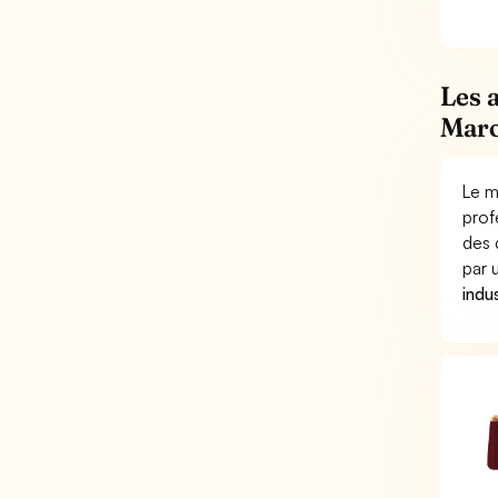
Les 
Maro
Le m
prof
des 
par
indus