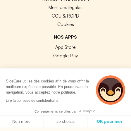
Mentions légales
CGU & RGPD
Cookies
NOS APPS
App Store
Google Play
SideCare utilise des cookies afin de vous offrir la
meilleure expérience possible. En poursuivant la
© 2026 SideCare. Tous droits réservés.
navigation, vous acceptez notre politique.
3 personnes
Lire la politique de confidentialité
consultent
actuellement cette
Consentements certifiés par
page
Politique de cookies
Non merci
Je choisis
OK pour moi
Axeptio consent
Plateforme de Gestion du Consentement : Personnalisez vos O