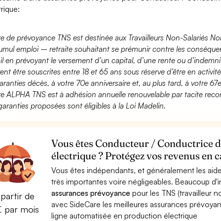
trique:
fre de prévoyance TNS est destinée aux Travailleurs Non-Salariés No
umul emploi – retraite souhaitant se prémunir contre les conséquen
ail en prévoyant le versement d’un capital, d’une rente ou d’indemnit
ent être souscrites entre 18 et 65 ans sous réserve d’être en activi
aranties décès, à votre 70e anniversaire et, au plus tard, à votre 67e
fre ALPHA TNS est à adhésion annuelle renouvelable par tacite recon
garanties proposées sont éligibles à la Loi Madelin.
Vous êtes Conducteur / Conductrice d
électrique ? Protégez vos revenus en c
Vous êtes indépendants, et généralement les aide
très importantes voire négligeables. Beaucoup d
assurances prévoyance
pour les TNS (travailleur 
partir de
avec SideCare les meilleures assurances prévoy
€ par mois
ligne automatisée en production électrique