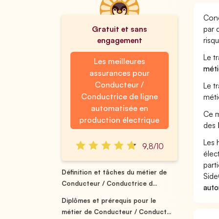
Cond
Gratuit et sans
par 
engagement
risq
Le t
Les meilleures
méti
assurances pour
Conducteur /
Le t
Conductrice de ligne
méti
automatisée en
Ce m
production électrique
des
Les 
9,8/10
élec
part
Définition et tâches du métier de
Side
Conducteur / Conductrice d...
auto
Diplômes et prérequis pour le
métier de Conducteur / Conduct...