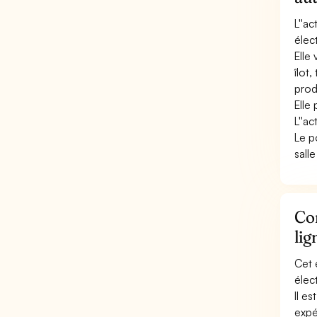
L''a
élec
Elle 
îlot
prod
Elle
L''a
Le p
sall
Con
lig
Cet 
élec
Il e
expé