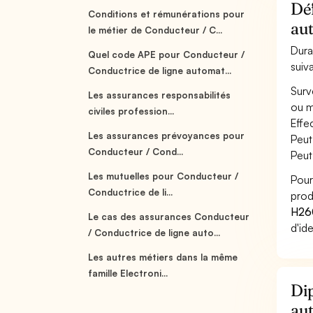
Déf
Conditions et rémunérations pour
aut
le métier de Conducteur / C...
Dura
Quel code APE pour Conducteur /
suiv
Conductrice de ligne automat...
Surv
Les assurances responsabilités
ou m
civiles profession...
Effe
Les assurances prévoyances pour
Peut
Conducteur / Cond...
Peut
Les mutuelles pour Conducteur /
Pour
Conductrice de li...
prod
H26
Le cas des assurances Conducteur
d'id
/ Conductrice de ligne auto...
Les autres métiers dans la même
famille Electroni...
Dip
aut