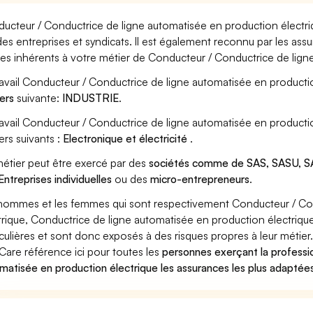
ucteur / Conductrice de ligne automatisée en production électri
des entreprises et syndicats. Il est également reconnu par les as
ues inhérents à votre métier de Conducteur / Conductrice de lign
ravail Conducteur / Conductrice de ligne automatisée en productio
ers
suivante:
INDUSTRIE
.
ravail Conducteur / Conductrice de ligne automatisée en producti
ers suivants :
Electronique et électricité
.
étier peut être exercé par des
sociétés comme de SAS, SASU, SA
Entreprises individuelles
ou des
micro-entrepreneurs
.
hommes et les femmes qui sont respectivement Conducteur / Con
trique, Conductrice de ligne automatisée en production électrique
iculières et sont donc exposés à des risques propres à leur métier
Care référence ici pour toutes les
personnes exerçant la professi
matisée en production électrique les assurances les plus adaptées