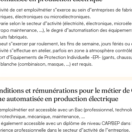
ctivité de cet emploi/métier s''exerce au sein d''entreprises de fa
triques, électroniques ou microélectroniques.
varie selon le secteur d''activité (électricité, électronique, microél
, topo maintenance, ...), le degré d''automatisation des équipemen
uits fabriqués.
 peut s''exercer par roulement, les fins de semaine, jours fériés ou 
ctivité s''effectue en atelier, parfois en zone à atmosphère contrôl
ort d''Equipements de Protection Individuelle -EPI- (gants, chaussu
e blanche (combinaison, masque, ...) est requis.
ditions et rémunérations pour le métier de
ne automatisée en production électrique
emploi/métier est accessible avec un Bac (professionnel, technolo
trotechnique, mécanique, maintenance, ...
st également accessible avec un diplôme de niveau CAP/BEP dans
rience professionnelle dans le secteur d''activité de l''entreprise.