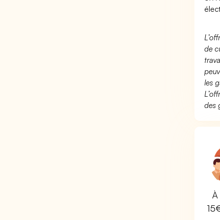
élec
L’of
de c
trav
peuv
les g
L’of
des 
À 
15