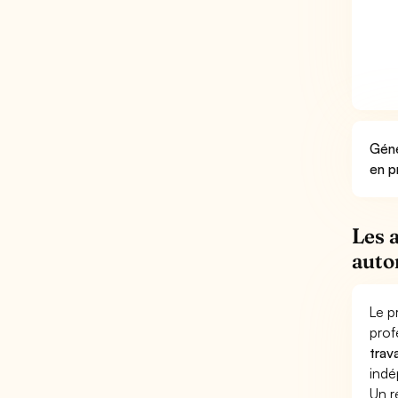
Géné
en p
Les 
auto
Le p
prof
trav
indé
Un r