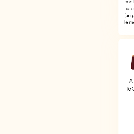
cont
auto
(un 
le m
À 
15