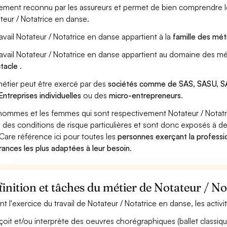
ement reconnu par les assureurs et permet de bien comprendre le
teur / Notatrice en danse.
ravail Notateur / Notatrice en danse appartient à la
famille des mét
ravail Notateur / Notatrice en danse appartient au domaine des mét
tacle
.
étier peut être exercé par des
sociétés comme de SAS, SASU, SA
Entreprises individuelles
ou des
micro-entrepreneurs
.
hommes et les femmes qui sont respectivement Notateur / Notatri
 des conditions de risque particulières et sont donc exposés à des
Care référence ici pour toutes les
personnes exerçant la professi
rances les plus adaptées à leur besoin
.
inition et tâches du métier de Notateur / No
nt l'exercice du travail de Notateur / Notatrice en danse, les activ
oit et/ou interprète des oeuvres chorégraphiques (ballet classiqu