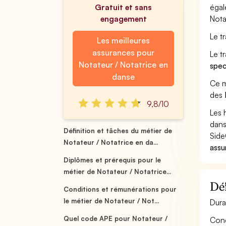
Gratuit et sans
égal
engagement
Nota
Le t
Les meilleures
assurances pour
Le t
Notateur / Notatrice en
spec
danse
Ce m
des
9,8/10
Les 
dans
Définition et tâches du métier de
Side
Notateur / Notatrice en da...
assu
Diplômes et prérequis pour le
métier de Notateur / Notatrice...
Déf
Conditions et rémunérations pour
le métier de Notateur / Not...
Dura
Quel code APE pour Notateur /
Conç