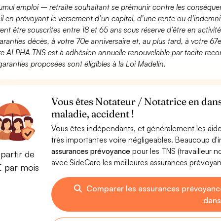
umul emploi – retraite souhaitant se prémunir contre les conséquen
ail en prévoyant le versement d’un capital, d’une rente ou d’indemnit
ent être souscrites entre 18 et 65 ans sous réserve d’être en activi
aranties décès, à votre 70e anniversaire et, au plus tard, à votre 67e
fre ALPHA TNS est à adhésion annuelle renouvelable par tacite recon
garanties proposées sont éligibles à la Loi Madelin.
Vous êtes Notateur / Notatrice en dan
maladie, accident !
Vous êtes indépendants, et généralement les aide
très importantes voire négligeables. Beaucoup d
assurances prévoyance
pour les TNS (travailleur 
partir de
avec SideCare les meilleures assurances prévoya
€ par mois
Comparer les assurances prévoyance
dans