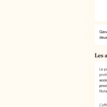
Géné
deux
Les 
Le p
prof
acci
proc
Nota
L’of