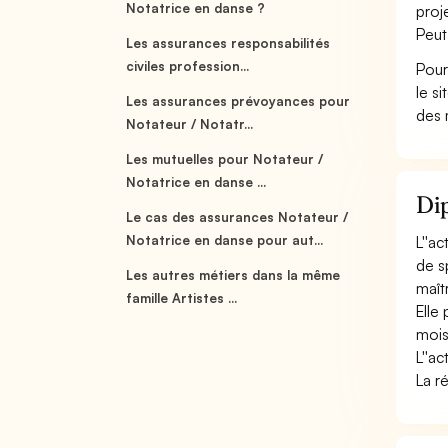
Notatrice en danse ?
proj
Peut
Les assurances responsabilités
civiles profession...
Pour
le s
Les assurances prévoyances pour
des 
Notateur / Notatr...
Les mutuelles pour Notateur /
Notatrice en danse ...
Dip
Le cas des assurances Notateur /
Notatrice en danse pour aut...
L''a
de s
Les autres métiers dans la même
maît
famille Artistes ...
Elle
mois
L''a
La r