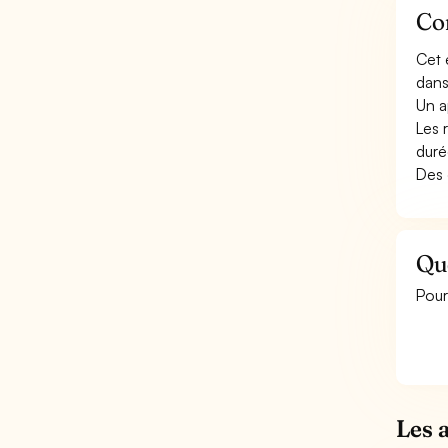
Con
Cet 
dans
Un a
Les 
duré
Des 
Que
Pour
Les 