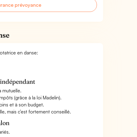
urance prévoyance
nse
Notatrice en danse:
n indépendant
a mutuelle.
mpôts (grâce à la loi Madelin).
oins et à son budget.
le, mais c’est fortement conseillé.
alon
riés.