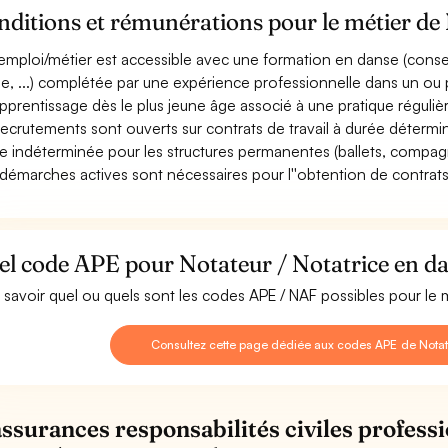
ditions et rémunérations pour le métier de 
emploi/métier est accessible avec une formation en danse (conse
e, ...) complétée par une expérience professionnelle dans un ou
pprentissage dès le plus jeune âge associé à une pratique réguliè
recrutements sont ouverts sur contrats de travail à durée déterminé
e indéterminée pour les structures permanentes (ballets, compagni
démarches actives sont nécessaires pour l''obtention de contrats
l code APE pour Notateur / Notatrice en da
 savoir quel ou quels sont les codes APE / NAF possibles pour le 
Consultez cette page dédiée aux codes APE de Notate
assurances responsabilités civiles professi