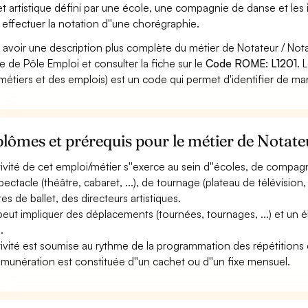
et artistique défini par une école, une compagnie de danse et le
 effectuer la notation d''une chorégraphie.
 avoir une description plus complète du métier de Notateur / No
ite de Pôle Emploi et consulter la fiche sur le
Code ROME: L1201
. 
métiers et des emplois) est un code qui permet d'identifier de ma
lômes et prérequis pour le métier de Notate
ctivité de cet emploi/métier s''exerce au sein d''écoles, de compag
pectacle (théâtre, cabaret, ...), de tournage (plateau de télévision
res de ballet, des directeurs artistiques.
 peut impliquer des déplacements (tournées, tournages, ...) et un 
.
ctivité est soumise au rythme de la programmation des répétitions 
émunération est constituée d''un cachet ou d''un fixe mensuel.