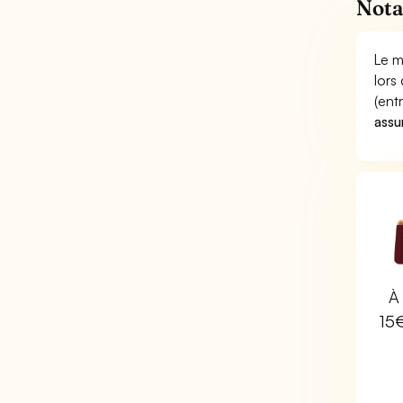
Nota
Le m
lors
(ent
assu
À 
15