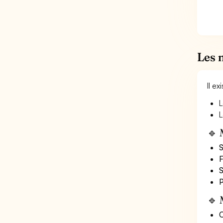
Les 
Il e
L
L
🔹 
S
F
S
P
🔹 
O