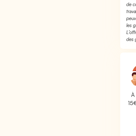
de c
trav
peuv
les g
L’of
des 
À 
15