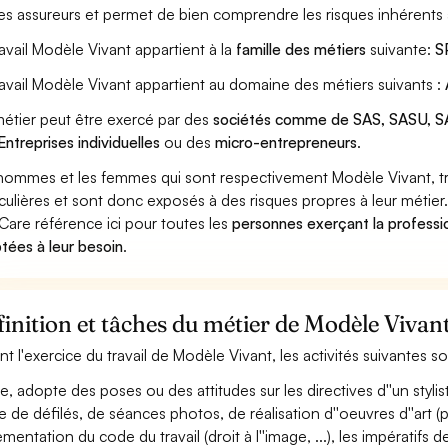
les assureurs et permet de bien comprendre les risques inhérents
ravail Modèle Vivant appartient à la
famille des métiers
suivante:
S
ravail Modèle Vivant appartient au domaine des métiers suivants :
étier peut être exercé par des
sociétés comme de SAS, SASU, SA
Entreprises individuelles
ou des
micro-entrepreneurs
.
hommes et les femmes qui sont respectivement Modèle Vivant, tra
iculières et sont donc exposés à des risques propres à leur métier
Care référence ici pour toutes les
personnes exerçant la professi
tées à leur besoin
.
inition et tâches du métier de Modèle Vivan
nt l'exercice du travail de Modèle Vivant, les activités suivantes s
le, adopte des poses ou des attitudes sur les directives d''un stylis
e de défilés, de séances photos, de réalisation d''oeuvres d''art (pei
mentation du code du travail (droit à l''image, ...), les impératifs d