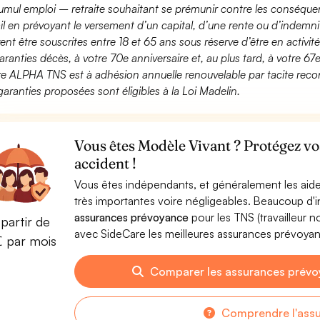
umul emploi – retraite souhaitant se prémunir contre les conséquen
ail en prévoyant le versement d’un capital, d’une rente ou d’indemnit
ent être souscrites entre 18 et 65 ans sous réserve d’être en activi
aranties décès, à votre 70e anniversaire et, au plus tard, à votre 67e
fre ALPHA TNS est à adhésion annuelle renouvelable par tacite recon
garanties proposées sont éligibles à la Loi Madelin.
Vous êtes Modèle Vivant ? Protégez vo
accident !
Vous êtes indépendants, et généralement les aide
très importantes voire négligeables. Beaucoup d
assurances prévoyance
pour les TNS (travailleur 
partir de
avec SideCare les meilleures assurances prévoya
€ par mois
Comparer les assurances prévo
Comprendre l'ass