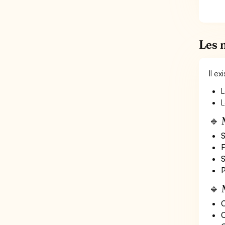
Les 
Il e
L
L
🔹 
S
F
S
P
🔹 
O
C