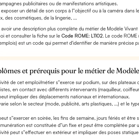
ampagnes publicitaires ou de manifestations artistiques.
 exposer un détail de son corps à l''objectif ou à la caméra dans 
x, des cosmétiques, de la lingerie, ...
 avoir une description plus complète du métier de Modèle Vivant 
oi et consulter la fiche sur le
Code ROME: L1102
. Le code ROME (
emplois) est un code qui permet d'identifier de manière précise p
lômes et prérequis pour le métier de Modèl
ctivité de cet emploi/métier s''exerce sur podium, sur des plateaux
tistes, en contact avec différents intervenants (maquilleur, coiffeur, s
 peut impliquer des déplacements nationaux et internationaux.
 varie selon le secteur (mode, publicité, arts plastiques, ...) et le 
 peut s''exercer en soirée, les fins de semaine, jours fériés et êtr
émunération est constituée d''un fixe et peut être complétée par une
ctivité peut s''effectuer en extérieur et impliquer des poses stat