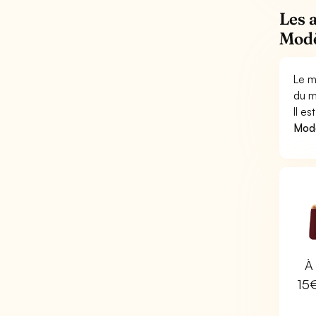
Les 
Modè
Le m
du m
Il e
Modè
À 
15