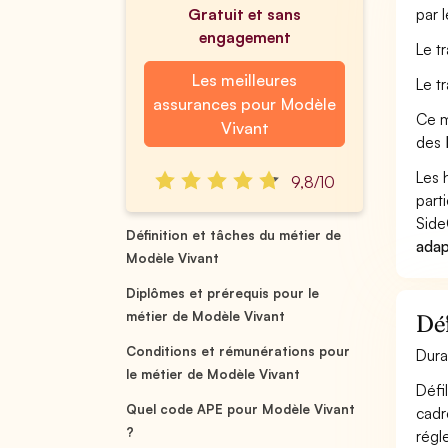
Gratuit et sans
par 
engagement
Le t
Les meilleures
Le t
assurances pour Modèle
Ce m
Vivant
des
Les 
9,8/10
part
Side
Définition et tâches du métier de
adap
Modèle Vivant
Diplômes et prérequis pour le
métier de Modèle Vivant
Déf
Conditions et rémunérations pour
Dura
le métier de Modèle Vivant
Défi
Quel code APE pour Modèle Vivant
cadr
?
régle