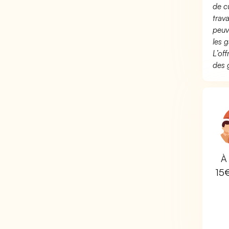
de c
trav
peuv
les g
L’of
des 
À 
15