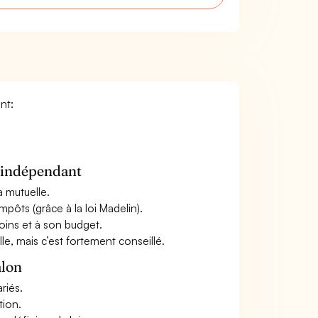
nt:
n indépendant
a mutuelle.
mpôts (grâce à la loi Madelin).
oins et à son budget.
le, mais c’est fortement conseillé.
alon
riés.
tion.