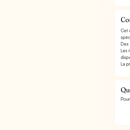
Con
Cet 
spéci
Des 
Les 
disp
La p
Qu
Pour