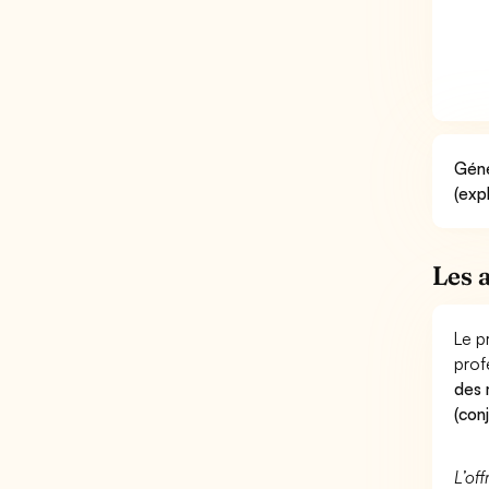
Géné
(exp
Les 
Le p
prof
des 
(con
L’of