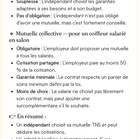
Souplesse
: L'indépendant choisit les garanties
adaptées à ses besoins et à son budget.
Pas d’obligation
: L'indépendant n'est pas obligé
d’avoir une mutuelle, mais c’est fortement conseillé.
🔹 Mutuelle collective — pour un coiffeur salarié
en salon
Obligatoire
: L’employeur doit proposer une mutuelle
à tous les salariés.
Cotisation partagée
: L’employeur paie au moins 50
% de la cotisation.
Garantie minimale
: Le contrat respecte un panier de
soins minimum défini par la loi.
Moins de choix
: Le salarié ne choisit pas librement
son contrat, mais peut ajouter une
surcomplémentaire s’il le souhaite.
👉 En résumé :
Un
indépendant
choisit sa mutuelle TNS et peut
déduire les cotisations.
Un
salarié
bénéficie automatiquement d’une