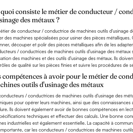
quoi consiste le métier de conducteur / con
sinage des métaux ?
étier de conducteur / conductrice de machines outils d'usinage d
iser des machines spécialisées pour usiner des pièces métallique
nner, découper et polir des pièces métalliques afin de les adapter à
ucteurs / conductrices de machines outils d'usinage des métaux
ilisation des machines et des outils d'usinage des métaux. Ils doiv
rôles de qualité sur les pièces finies et suivre les procédures de sé
 compétences à avoir pour le métier de cond
hines outils d'usinage des métaux
conducteurs / conductrices de machines outils d'usinage des m
niques pour opérer leurs machines, ainsi que des connaissances 
ure. Ils doivent également avoir de bonnes compétences en le
spécifications techniques et effectuer des calculs. Une bonne co
es industrielles est également essentielle. La capacité à communi
 importante, car les conducteurs / conductrices de machines outi