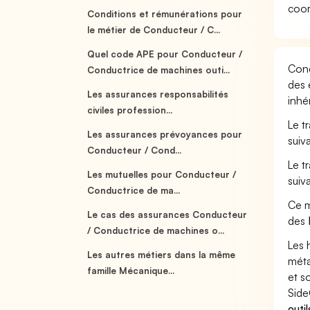
coor
Conditions et rémunérations pour
le métier de Conducteur / C...
Quel code APE pour Conducteur /
Cond
Conductrice de machines outi...
des 
Les assurances responsabilités
inhé
civiles profession...
Le t
Les assurances prévoyances pour
suiv
Conducteur / Cond...
Le t
Les mutuelles pour Conducteur /
suiv
Conductrice de ma...
Ce m
Le cas des assurances Conducteur
des
/ Conductrice de machines o...
Les 
Les autres métiers dans la même
méta
famille Mécanique...
et s
Side
outi