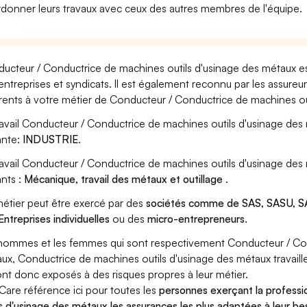
donner leurs travaux avec ceux des autres membres de l'équipe.
ucteur / Conductrice de machines outils d'usinage des métaux es
entreprises et syndicats. Il est également reconnu par les assure
rents à votre métier de Conducteur / Conductrice de machines ou
ravail Conducteur / Conductrice de machines outils d'usinage des
ante:
INDUSTRIE
.
ravail Conducteur / Conductrice de machines outils d'usinage de
ants :
Mécanique, travail des métaux et outillage
.
étier peut être exercé par des
sociétés comme de SAS, SASU, SA
Entreprises individuelles
ou des
micro-entrepreneurs
.
hommes et les femmes qui sont respectivement Conducteur / Con
ux, Conductrice de machines outils d'usinage des métaux travaille
ont donc exposés à des risques propres à leur métier.
Care référence ici pour toutes les
personnes exerçant la profess
ls d'usinage des métaux les assurances les plus adaptées à leur be