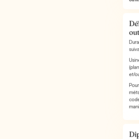
Déf
out
Dura
suiv
Usin
(pla
et/ou
Pour
méta
code
mani
Dip