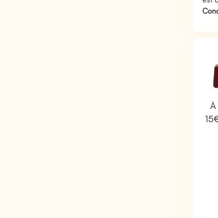
Cond
À 
15