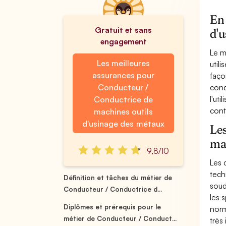
En 
Gratuit et sans
d'u
engagement
Le m
Les meilleures
util
assurances pour
faço
Conducteur /
cond
l'ut
Conductrice de
cont
machines outils
d'usinage des métaux
Les
mac
9,8/10
Les 
tech
Définition et tâches du métier de
soud
Conducteur / Conductrice d...
les 
Diplômes et prérequis pour le
norm
métier de Conducteur / Conduct...
très