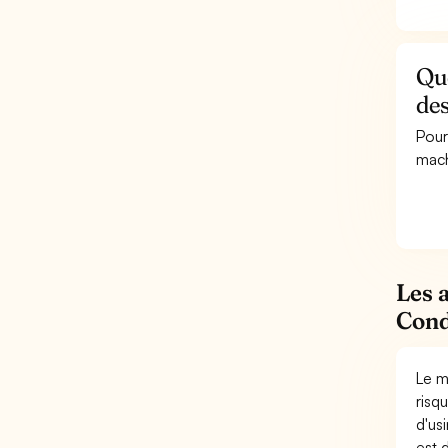
Qu
de
Pour
mach
Les 
Cond
Le m
risq
d'us
est 