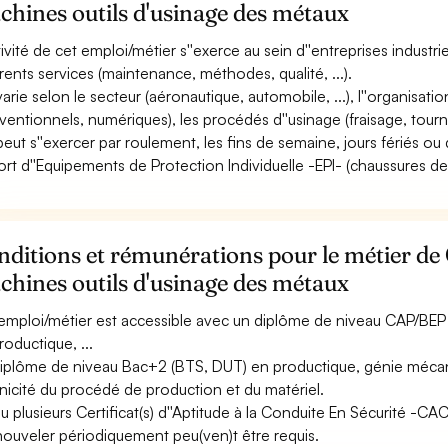
hines outils d'usinage des métaux
ctivité de cet emploi/métier s''exerce au sein d''entreprises industri
érents services (maintenance, méthodes, qualité, ...).
varie selon le secteur (aéronautique, automobile, ...), l''organisation
ventionnels, numériques), les procédés d''usinage (fraisage, tournag
 peut s''exercer par roulement, les fins de semaine, jours fériés ou 
ort d''Equipements de Protection Individuelle -EPI- (chaussures de sé
ditions et rémunérations pour le métier de
hines outils d'usinage des métaux
emploi/métier est accessible avec un diplôme de niveau CAP/BEP à
roductique, ...
iplôme de niveau Bac+2 (BTS, DUT) en productique, génie mécani
nicité du procédé de production et du matériel.
u plusieurs Certificat(s) d''Aptitude à la Conduite En Sécurité -C
nouveler périodiquement peu(ven)t être requis.