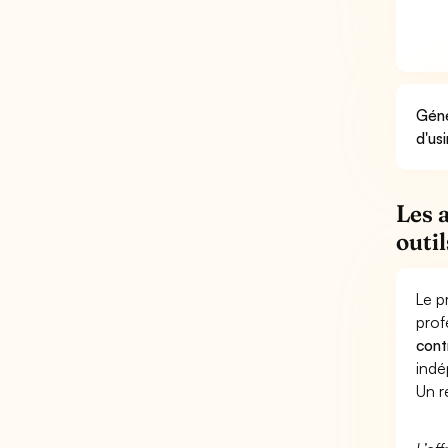
Géné
d'us
Les 
outi
Le p
prof
cont
indé
Un r