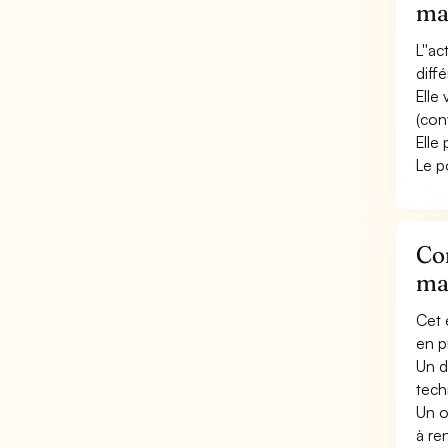
mac
L''a
diff
Elle 
(con
Elle
Le p
Con
mac
Cet 
en p
Un d
tech
Un o
à re