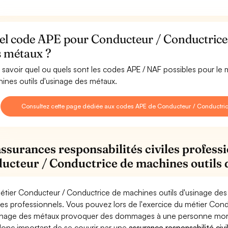
el code APE pour Conducteur / Conductrice 
s métaux ?
 savoir quel ou quels sont les codes APE / NAF possibles pour le
ines outils d'usinage des métaux.
Consultez cette page dédiée aux codes APE de Conducteur / Conductric
assurances responsabilités civiles professi
ucteur / Conductrice de machines outils 
étier Conducteur / Conductrice de machines outils d'usinage des
ues professionnels. Vous pouvez lors de l'exercice du métier Con
inage des métaux provoquer des dommages à une personne morale (e
donc important de se couvrir par une
assurance responsabilité civi