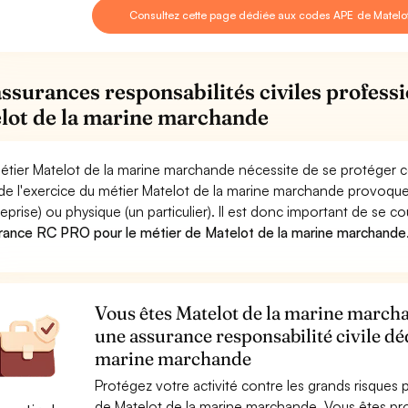
Consultez cette page dédiée aux codes APE de Matelo
assurances responsabilités civiles professi
lot de la marine marchande
étier Matelot de la marine marchande nécessite de se protéger c
 de l'exercice du métier Matelot de la marine marchande provo
reprise) ou physique (un particulier). Il est donc important de se c
rance RC PRO pour le métier de Matelot de la marine marchande
Vous êtes Matelot de la marine marcha
une assurance responsabilité civile dé
marine marchande
Protégez votre activité contre les grands risques po
de Matelot de la marine marchande. Vous êtes p