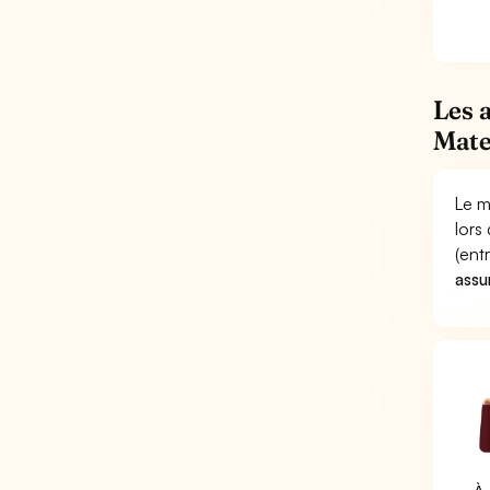
Les 
Mate
Le m
lors
(ent
assu