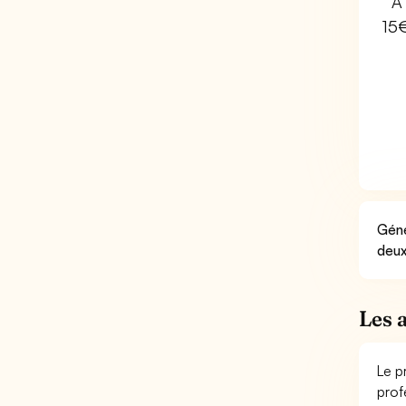
À 
15
Géné
deux
Les 
Le p
prof