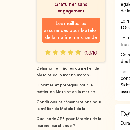
Gratuit et sans
égal
engagement
de l
Le t
Les meilleures
LOG
assurances pour Matelot
de la marine marchande
Le t
tran
9,8/10
Ce m
des
Définition et tâches du métier de
Les 
Matelot de la marine march...
cond
Side
Diplômes et prérequis pour le
assu
métier de Matelot de la marine...
Conditions et rémunérations pour
le métier de Matelot de la ...
Déf
Quel code APE pour Matelot de la
Dura
marine marchande ?