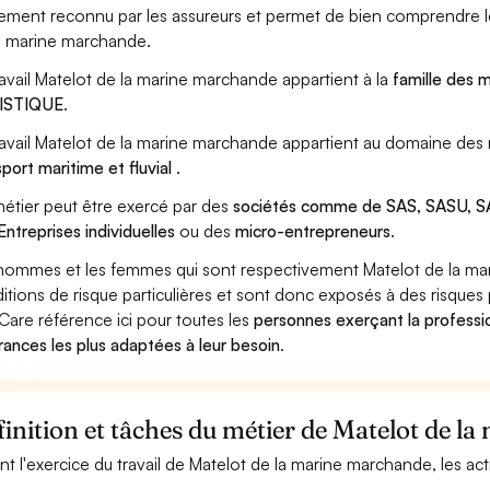
ement reconnu par les assureurs et permet de bien comprendre le
a marine marchande.
ravail Matelot de la marine marchande appartient à la
famille des 
ISTIQUE
.
ravail Matelot de la marine marchande appartient au domaine des 
sport maritime et fluvial
.
étier peut être exercé par des
sociétés comme de SAS, SASU, SA
Entreprises individuelles
ou des
micro-entrepreneurs
.
hommes et les femmes qui sont respectivement Matelot de la mar
itions de risque particulières et sont donc exposés à des risques 
Care référence ici pour toutes les
personnes exerçant la professi
rances les plus adaptées à leur besoin
.
inition et tâches du métier de Matelot de 
nt l'exercice du travail de Matelot de la marine marchande, les act