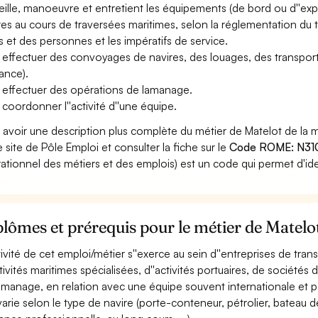
eille, manoeuvre et entretient les équipements (de bord ou d''expl
res au cours de traversées maritimes, selon la réglementation du t
s et des personnes et les impératifs de service.
 effectuer des convoyages de navires, des louages, des transport
sance).
 effectuer des opérations de lamanage.
 coordonner l''activité d''une équipe.
 avoir une description plus complète du métier de Matelot de l
le site de Pôle Emploi et consulter la fiche sur le
Code ROME: N31
ationnel des métiers et des emplois) est un code qui permet d'ide
lômes et prérequis pour le métier de Matel
ctivité de cet emploi/métier s''exerce au sein d''entreprises de tr
ctivités maritimes spécialisées, d''activités portuaires, de sociétés 
amanage, en relation avec une équipe souvent internationale et p
 varie selon le type de navire (porte-conteneur, pétrolier, bateau de