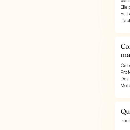
plai
Elle
nuit
L''a
Con
ma
Cet 
Prof
Des 
Mote
Qu
Pour