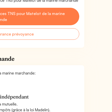
nce TNS pour Matelot de la marine marchande
ces TNS pour Matelot de la marine
ande
urance prévoyance
chande
 la marine marchande:
n indépendant
a mutuelle.
mpôts (grâce à la loi Madelin).