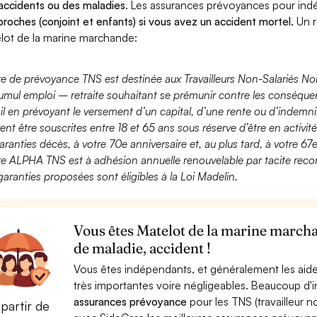
accidents ou des maladies
. Les assurances prévoyances pour in
proches (conjoint et enfants) si vous avez un accident mortel.
Un r
lot de la marine marchande:
fre de prévoyance TNS est destinée aux Travailleurs Non-Salariés No
umul emploi – retraite souhaitant se prémunir contre les conséquen
ail en prévoyant le versement d’un capital, d’une rente ou d’indemnit
ent être souscrites entre 18 et 65 ans sous réserve d’être en activi
aranties décès, à votre 70e anniversaire et, au plus tard, à votre 67e
fre ALPHA TNS est à adhésion annuelle renouvelable par tacite recon
garanties proposées sont éligibles à la Loi Madelin.
Vous êtes Matelot de la marine marcha
de maladie, accident !
Vous êtes indépendants, et généralement les aide
très importantes voire négligeables. Beaucoup d
assurances prévoyance
pour les TNS (travailleur 
partir de