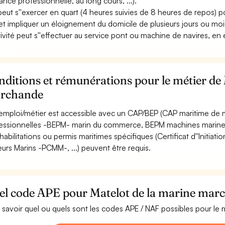
sance professionnelle, au long cours, ...).
 peut s''exercer en quart (4 heures suivies de 8 heures de repos) p
 et impliquer un éloignement du domicile de plusieurs jours ou moi
ctivité peut s''effectuer au service pont ou machine de navires, en
ditions et rémunérations pour le métier de 
rchande
emploi/métier est accessible avec un CAP/BEP (CAP maritime de m
essionnelles -BEPM- marin du commerce, BEPM machines marines,
habilitations ou permis maritimes spécifiques (Certificat d''Initiat
urs Marins -PCMM-, ...) peuvent être requis.
el code APE pour Matelot de la marine mar
 savoir quel ou quels sont les codes APE / NAF possibles pour le