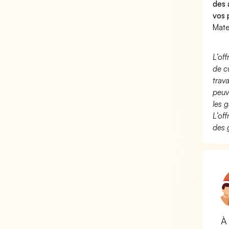
des 
vos 
Mate
L’of
de c
trav
peuv
les g
L’of
des 
À 