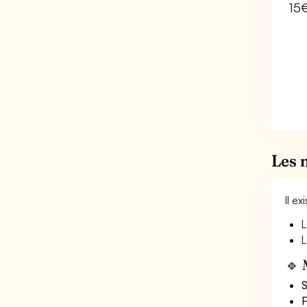
15
Les 
Il e
L
L
🔹 
S
F