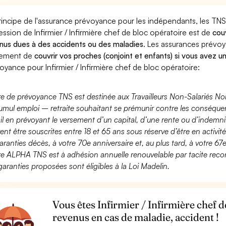
rincipe de l'assurance prévoyance pour les indépendants, les TNS
ession de Infirmier / Infirmière chef de bloc opératoire est de
couv
nus dues à des accidents ou des maladies
. Les assurances prévo
lement de
couvrir vos proches (conjoint et enfants) si vous avez u
oyance pour Infirmier / Infirmière chef de bloc opératoire:
fre de prévoyance TNS est destinée aux Travailleurs Non-Salariés No
umul emploi – retraite souhaitant se prémunir contre les conséquen
ail en prévoyant le versement d’un capital, d’une rente ou d’indemnit
ent être souscrites entre 18 et 65 ans sous réserve d’être en activi
aranties décès, à votre 70e anniversaire et, au plus tard, à votre 67e
fre ALPHA TNS est à adhésion annuelle renouvelable par tacite recon
garanties proposées sont éligibles à la Loi Madelin.
Vous êtes Infirmier / Infirmière chef d
revenus en cas de maladie, accident !