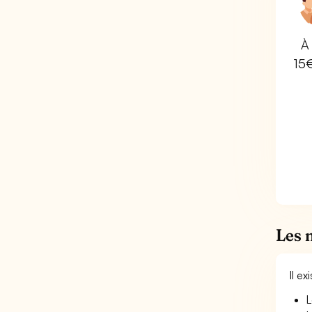
À 
15
Les 
Il e
L