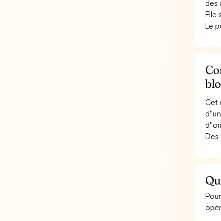
des 
Elle
Le p
Con
blo
Cet 
d''u
d''or
Des 
Que
Pour
opér