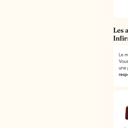
Les 
Infi
Le m
Vous
une 
respo