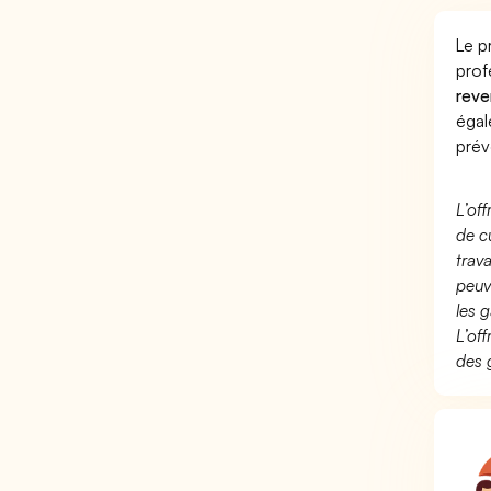
Le p
prof
reve
éga
prév
L’of
de c
trav
peuv
les g
L’of
des 