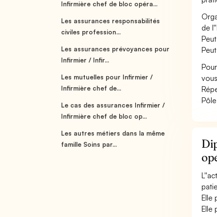
Infirmière chef de bloc opéra...
Orga
Les assurances responsabilités
de l
civiles profession...
Peut
Les assurances prévoyances pour
Peut
Infirmier / Infir...
Pour
Les mutuelles pour Infirmier /
vous
Infirmière chef de...
Répe
Pôle
Le cas des assurances Infirmier /
Infirmière chef de bloc op...
Les autres métiers dans la même
Dip
famille Soins par...
op
L''a
pati
Elle 
Elle