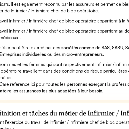
icats. Il est également reconnu par les assureurs et permet de bi
er de Infirmier / Infirmière chef de bloc opératoire.
ravail Infirmier / Infirmière chef de bloc opératoire appartient à la
f
ravail Infirmier / Infirmière chef de bloc opératoire appartient au
amédicaux
.
étier peut être exercé par des
sociétés comme de SAS, SASU, SA
Entreprises individuelles
ou des
micro-entrepreneurs
.
hommes et les femmes qui sont respectivement Infirmier / Infirmiè
 opératoire travaillent dans des conditions de risque particulière
métier.
Care référence ici pour toutes les
personnes exerçant la professio
atoire les assurances les plus adaptées à leur besoin
.
inition et tâches du métier de Infirmier / In
nt l'exercice du travail de Infirmier / Infirmière chef de bloc opéra
iquées :