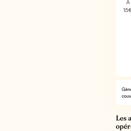
À 
15
Géné
couv
Les 
opér