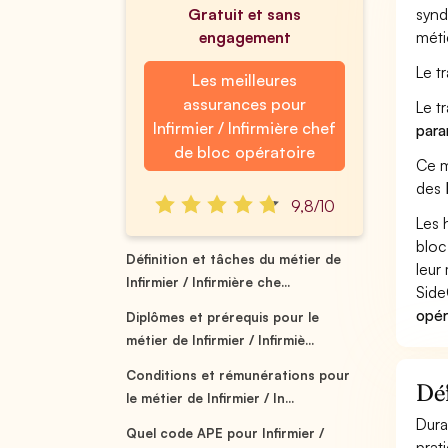
Gratuit et sans
synd
engagement
méti
Le t
Les meilleures
assurances pour
Le t
Infirmier / Infirmière chef
par
de bloc opératoire
Ce m
des
9,8/10
Les 
bloc
Définition et tâches du métier de
leur 
Infirmier / Infirmière che...
Side
opér
Diplômes et prérequis pour le
métier de Infirmier / Infirmiè...
Conditions et rémunérations pour
Déf
le métier de Infirmier / In...
Dura
Quel code APE pour Infirmier /
prat