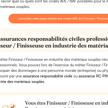
 savoir quel ou quels sont les codes APE / NAF possibles pour le mé
matériaux souples.
Consultez cette page dédiée aux codes APE de Finisseur / Finisseu
assurances responsabilités civiles professi
sseur / Finisseuse en industrie des matéri
étier Finisseur / Finisseuse en industrie des matériaux souples né
essionnels. Vous pouvez lors de l'exercice du métier Finisseur / F
oquer des dommages à une personne morale (entreprise) ou physiqu
ouvrir par une
assurance responsabilité civile
ou
assurance RC PRO 
strie des matériaux souples
.
Vous êtes Finisseur / Finisseuse en in