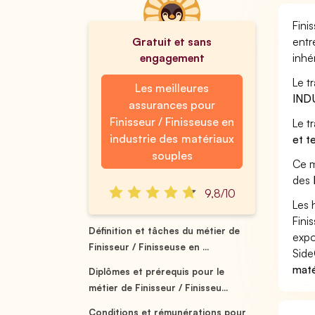
Fini
Gratuit et sans
entr
engagement
inhé
Le t
Les meilleures
IND
assurances pour
Finisseur / Finisseuse en
Le t
industrie des matériaux
et t
souples
Ce m
des
9,8/10
Les 
Fini
Définition et tâches du métier de
expo
Finisseur / Finisseuse en ...
Side
maté
Diplômes et prérequis pour le
métier de Finisseur / Finisseu...
Conditions et rémunérations pour