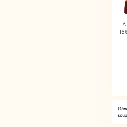
À 
15
Géné
soup