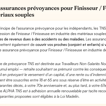
assurances prévoyances pour Finisseur / F
riaux souples
rincipe de l'assurance prévoyance pour les indépendants, les TNS
ession de Finisseur / Finisseuse en industrie des matériaux souple
es de revenus dues à des accidents ou des maladies
. Les assura
ettent également de
couvrir vos proches (conjoint et enfants) si
e assurance prévoyance pour Finisseur / Finisseuse en industrie d
fre de prévoyance TNS est destinée aux Travailleurs Non-Salariés No
umul emploi – retraite souhaitant se prémunir contre les conséquen
ail en prévoyant le versement d’un capital, d’une rente ou d’indemnit
ent être souscrites entre 18 et 65 ans sous réserve d’être en activi
aranties décès, à votre 70e anniversaire et, au plus tard, à votre 67e
fre ALPHA TNS est à adhésion annuelle renouvelable par tacite recon
garanties proposées sont éligibles à la Loi Madelin.