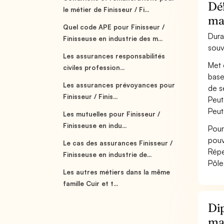
Déf
le métier de Finisseur / Fi...
ma
Quel code APE pour Finisseur /
Dura
Finisseuse en industrie des m...
souv
Les assurances responsabilités
Met 
civiles profession...
base
Les assurances prévoyances pour
de sé
Finisseur / Finis...
Peut
Peut
Les mutuelles pour Finisseur /
Finisseuse en indu...
Pour
pouv
Le cas des assurances Finisseur /
Répe
Finisseuse en industrie de...
Pôle
Les autres métiers dans la même
famille Cuir et t...
Dip
ma