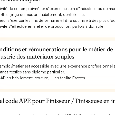
ctivité de cet emploi/métier s''exerce au sein d''industries ou de ma
offes (linge de maison, habillement, dentelle, ...).
 peut s''exercer les fins de semaine et être soumise à des pics d''act
tivité s''effectue en atelier de production, parfois à domicile.
ditions et rémunérations pour le métier de 
ustrie des matériaux souples
emploi/métier est accessible avec une expérience professionnell
tries textiles sans diplôme particulier.
AP en habillement, couture, ... en facilite l''accès.
l code APE pour Finisseur / Finisseuse en i