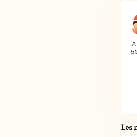
À 
15
Les 