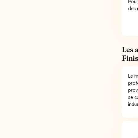
Pour
des 
Les 
Fini
Le m
prof
prov
se c
indu