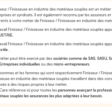
sseur / Finisseuse en industrie des matériaux souples est un métie
eprises et syndicats. Il est également reconnu par les assureurs 
rents à votre métier de Finisseur / Finisseuse en industrie des mat
ravail Finisseur / Finisseuse en industrie des matériaux souples appa
USTRIE
.
ravail Finisseur / Finisseuse en industrie des matériaux souples ap
extile
.
étier peut être exercé par des
sociétés comme de SAS, SASU, SA
Entreprises individuelles
ou des
micro-entrepreneurs
.
hommes et les femmes qui sont respectivement Finisseur / Finisse
sseuse en industrie des matériaux souples travaillent dans des cond
sés à des risques propres à leur métier.
Care référence ici pour toutes les
personnes exerçant la professio
riaux souples les assurances les plus adaptées à leur besoin
.