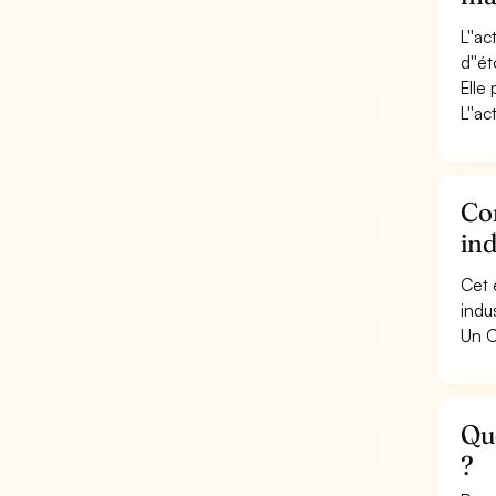
L''a
d''ét
Elle
L''ac
Con
ind
Cet 
indus
Un C
Que
?