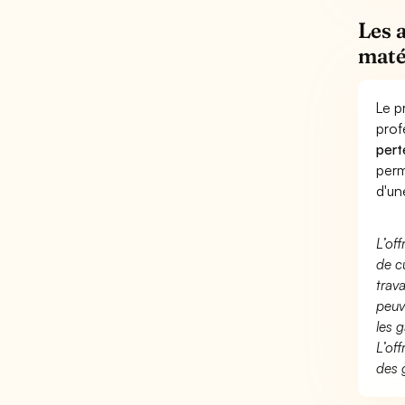
Les 
maté
Le p
prof
pert
perm
d'un
L’of
de c
trav
peuv
les g
L’of
des 