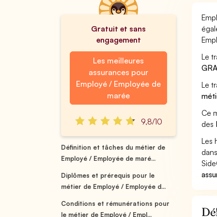
Empl
Gratuit et sans
égal
engagement
Empl
Le t
Les meilleures
GRA
assurances pour
Employé / Employée de
Le t
marée
méti
Ce m
9,8/10
des
Les 
Définition et tâches du métier de
dans
Employé / Employée de maré...
Side
assu
Diplômes et prérequis pour le
métier de Employé / Employée d...
Conditions et rémunérations pour
Déf
le métier de Employé / Empl...