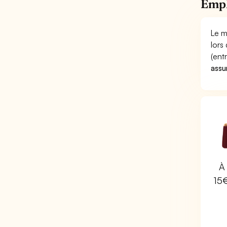
Empl
Le m
lors
(ent
assu
À 
15