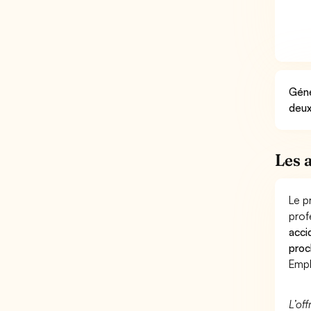
Géné
deux
Les 
Le p
prof
acci
proc
Empl
L’of