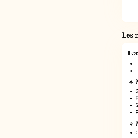
Les 
Il e
L
L
🔹 
S
F
S
P
🔹 
O