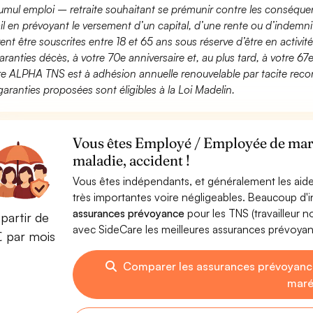
umul emploi – retraite souhaitant se prémunir contre les conséquen
ail en prévoyant le versement d’un capital, d’une rente ou d’indemnit
ent être souscrites entre 18 et 65 ans sous réserve d’être en activi
aranties décès, à votre 70e anniversaire et, au plus tard, à votre 67e
fre ALPHA TNS est à adhésion annuelle renouvelable par tacite recon
garanties proposées sont éligibles à la Loi Madelin.
Vous êtes Employé / Employée de maré
maladie, accident !
Vous êtes indépendants, et généralement les aide
très importantes voire négligeables. Beaucoup d
assurances prévoyance
pour les TNS (travailleur 
partir de
avec SideCare les meilleures assurances prévoy
€ par mois
Comparer les assurances prévoyanc
mar