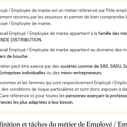
oyé / Employée de marée est un métier référencé par Pôle emploi, 
ement reconnu par les assureurs et permet de bien comprendre le
oyé / Employée de marée.
ravail Employé / Employée de marée appartient à la
famille des mé
NDE DISTRIBUTION
.
ravail Employé / Employée de marée appartient au domaine des mé
ers de bouche
.
étier peut être exercé par des
sociétés comme de SAS, SASU, SA
Entreprises individuelles
ou des
micro-entrepreneurs
.
hommes et les femmes qui sont respectivement Employé / Emplo
 des conditions de risque particulières et sont donc exposés à des
Care référence ici pour toutes les
personnes exerçant la profess
rances les plus adaptées à leur besoin
.
inition et tâches du métier de Employé / E