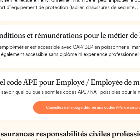
ctivité s''effectue en environnement humide et peut impliquer le p
ort d''équipement de protection (tablier, chaussures de sécurité, ...
nditions et rémunérations pour le métier d
emploi/métier est accessible avec CAP/ BEP en poissonnerie, mar
st également accessible sans diplôme ni expérience professionnell
el code APE pour Employé / Employée de m
 savoir quel ou quels sont les codes APE / NAF possibles pour l
Consultez cette page dédiée aux codes APE de Empl
assurances responsabilités civiles professi