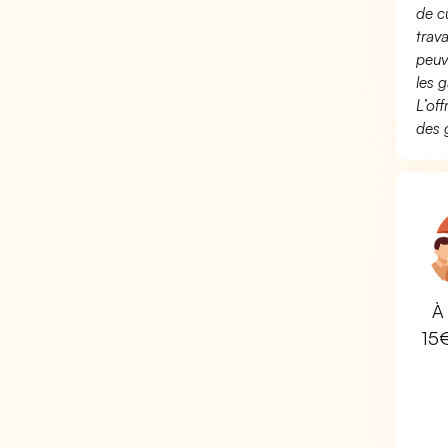
de c
trav
peuv
les g
L’of
des 
À 
15