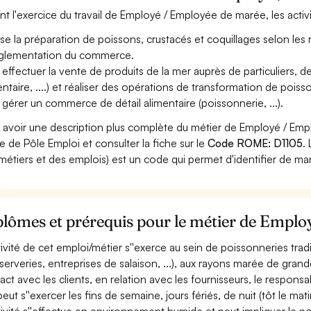
nt l'exercice du travail de Employé / Employée de marée, les activ
ise la préparation de poissons, crustacés et coquillages selon les 
églementation du commerce.
 effectuer la vente de produits de la mer auprès de particuliers, d
ntaire, ....) et réaliser des opérations de transformation de poissons
 gérer un commerce de détail alimentaire (poissonnerie, ...).
 avoir une description plus complète du métier de Employé / Em
ite de Pôle Emploi et consulter la fiche sur le
Code ROME: D1105
.
métiers et des emplois) est un code qui permet d'identifier de ma
plômes et prérequis pour le métier de Empl
ctivité de cet emploi/métier s''exerce au sein de poissonneries tradit
serveries, entreprises de salaison, ...), aux rayons marée de gra
act avec les clients, en relation avec les fournisseurs, le responsa
peut s''exercer les fins de semaine, jours fériés, de nuit (tôt le mati