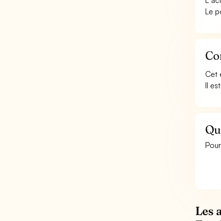
L''a
Le p
Co
Cet 
Il e
Qu
Pour
Les 