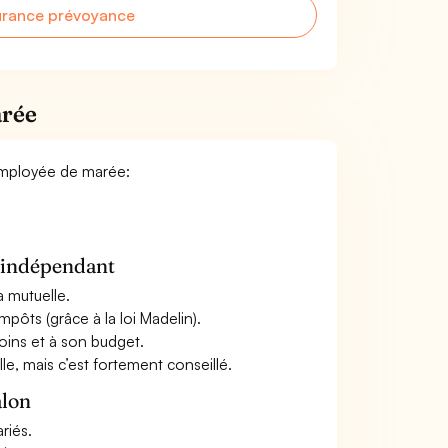
urance prévoyance
arée
 Employée de marée:
n indépendant
a mutuelle.
mpôts (grâce à la loi Madelin).
oins et à son budget.
le, mais c’est fortement conseillé.
alon
riés.