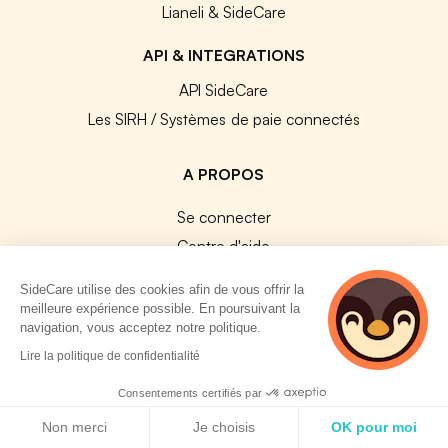
Lianeli & SideCare
API & INTEGRATIONS
API SideCare
Les SIRH / Systèmes de paie connectés
A PROPOS
Se connecter
Centre d'aide
Nous contacter
SideCare utilise des cookies afin de vous offrir la
Notre équipe
meilleure expérience possible. En poursuivant la
navigation, vous acceptez notre politique.
Témoignages
2 personnes
Lire la politique de confidentialité
Travailler chez SideCare
consultent
Mentions légales
actuellement cette
Consentements certifiés par
page
Politique de cookies
CGU & RGPD
Non merci
Je choisis
OK pour moi