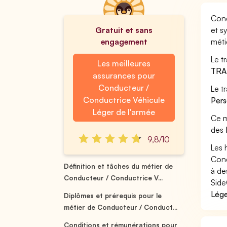
Cond
Gratuit et sans
et s
engagement
méti
Le t
Les meilleures
TRA
assurances pour
Conducteur /
Le t
Conductrice Véhicule
Pers
Léger de l'armée
Ce m
des
9,8/10
Les 
Cond
Définition et tâches du métier de
à de
Conducteur / Conductrice V...
Side
Lége
Diplômes et prérequis pour le
métier de Conducteur / Conduct...
Conditions et rémunérations pour