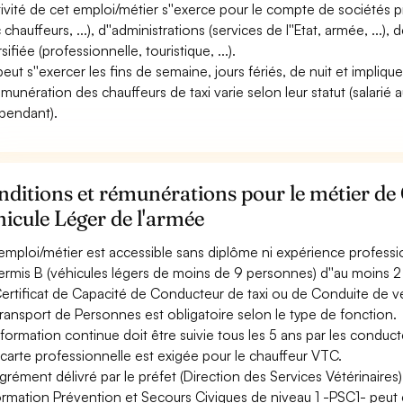
ctivité de cet emploi/métier s''exerce pour le compte de sociétés p
chauffeurs, ...), d''administrations (services de l''Etat, armée, ...),
sifiée (professionnelle, touristique, ...).
 peut s''exercer les fins de semaine, jours fériés, de nuit et impliq
émunération des chauffeurs de taxi varie selon leur statut (salarié a
pendant).
ditions et rémunérations pour le métier de
icule Léger de l'armée
emploi/métier est accessible sans diplôme ni expérience professi
ermis B (véhicules légers de moins de 9 personnes) d''au moins 2 
ertificat de Capacité de Conducteur de taxi ou de Conduite de v
ransport de Personnes est obligatoire selon le type de fonction.
formation continue doit être suivie tous les 5 ans par les conducte
carte professionnelle est exigée pour le chauffeur VTC.
grément délivré par le préfet (Direction des Services Vétérinaires)
ormation Prévention et Secours Civiques de niveau 1 -PSC1- peut 