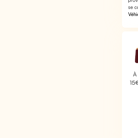
prov
se c
Véhi
À 
15