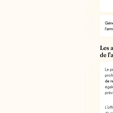
Géné
l'ar
Les 
de l
Le p
prof
de r
éga
prév
L’of