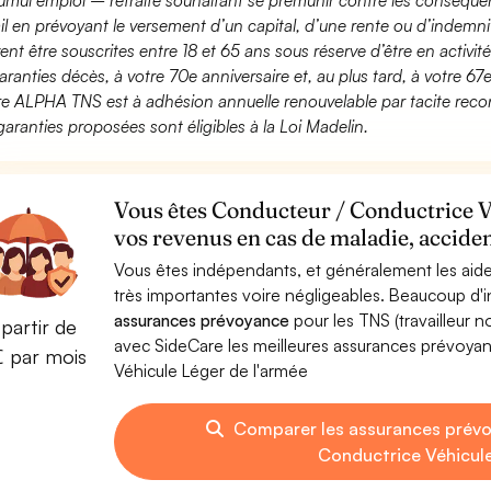
umul emploi – retraite souhaitant se prémunir contre les conséquen
ail en prévoyant le versement d’un capital, d’une rente ou d’indemnit
ent être souscrites entre 18 et 65 ans sous réserve d’être en activi
aranties décès, à votre 70e anniversaire et, au plus tard, à votre 67e
fre ALPHA TNS est à adhésion annuelle renouvelable par tacite recon
garanties proposées sont éligibles à la Loi Madelin.
Vous êtes Conducteur / Conductrice V
vos revenus en cas de maladie, acciden
Vous êtes indépendants, et généralement les aide
très importantes voire négligeables. Beaucoup d
assurances prévoyance
pour les TNS (travailleur 
partir de
avec SideCare les meilleures assurances prévoy
€ par mois
Véhicule Léger de l'armée
Comparer les assurances prév
Conductrice Véhicule