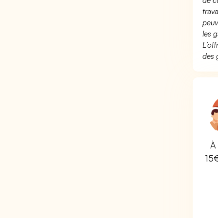
de c
trav
peuv
les g
L’of
des 
À 
15