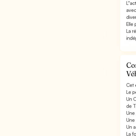
L''a
avec 
diver
Elle
La r
indé
Con
Véh
Cet 
Le p
Un C
de T
Une 
Une 
Un a
La f