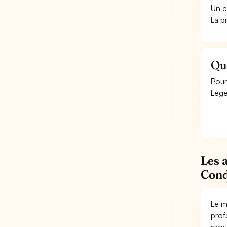
Un c
La p
Qu
Pour
Lége
Les 
Cond
Le m
prof