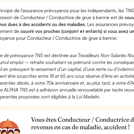
rincipe de l'assurance prévoyance pour les indépendants, les TNS
ession de Conducteur / Conductrice de grue à benne est de
couv
nus dues à des accidents ou des maladies
. Les assurances prévo
lement de
couvrir vos proches (conjoint et enfants) si vous avez u
oyance pour Conducteur / Conductrice de grue à benne:
fre de prévoyance TNS est destinée aux Travailleurs Non-Salariés No
umul emploi – retraite souhaitant se prémunir contre les conséquen
ail en prévoyant le versement d’un capital, d’une rente ou d’indemnit
ent être souscrites entre 18 et 65 ans sous réserve d’être en activi
aranties décès, à votre 70e anniversaire et, au plus tard, à votre 67e
fre ALPHA TNS est à adhésion annuelle renouvelable par tacite recon
garanties proposées sont éligibles à la Loi Madelin.
Vous êtes Conducteur / Conductrice d
revenus en cas de maladie, accident !