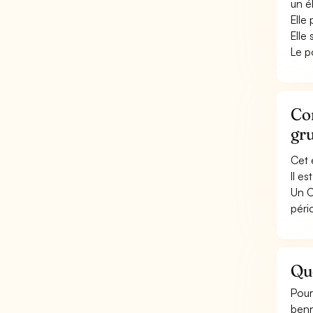
un é
Elle
Elle
Le p
Con
gr
Cet 
Il e
Un C
péri
Qu
Pour
ben