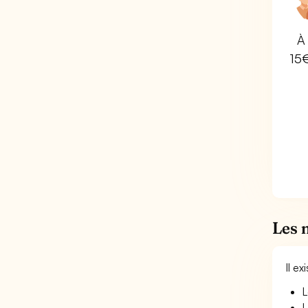
À 
15
Les 
Il e
L
L