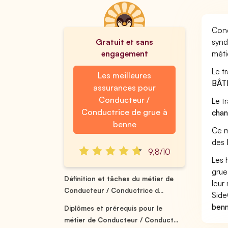
Cond
Gratuit et sans
synd
engagement
méti
Le t
Les meilleures
BÂT
assurances pour
Conducteur /
Le t
Conductrice de grue à
chan
benne
Ce m
des
9,8/10
Les 
grue
Définition et tâches du métier de
leur 
Conducteur / Conductrice d...
Side
benn
Diplômes et prérequis pour le
métier de Conducteur / Conduct...