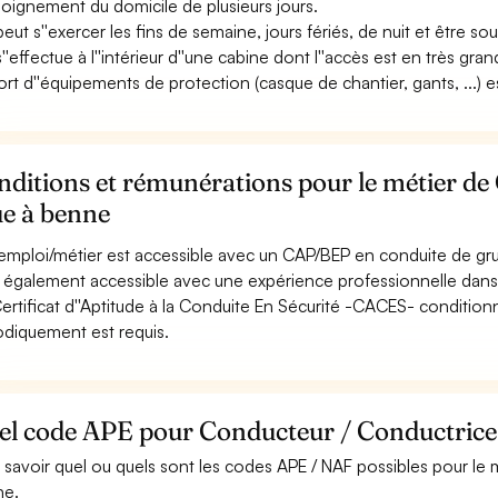
loignement du domicile de plusieurs jours.
 peut s''exercer les fins de semaine, jours fériés, de nuit et être so
 s''effectue à l''intérieur d''une cabine dont l''accès est en très gr
ort d''équipements de protection (casque de chantier, gants, ...) es
ditions et rémunérations pour le métier de
ue à benne
emploi/métier est accessible avec un CAP/BEP en conduite de gr
st également accessible avec une expérience professionnelle dans 
ertificat d''Aptitude à la Conduite En Sécurité -CACES- conditio
odiquement est requis.
el code APE pour Conducteur / Conductrice 
 savoir quel ou quels sont les codes APE / NAF possibles pour le
ne.