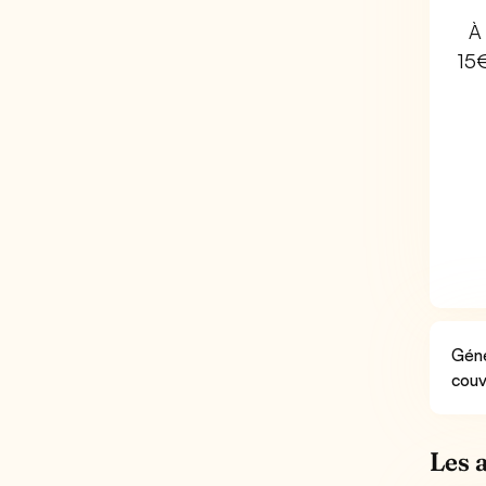
À 
15
Géné
couv
Les 