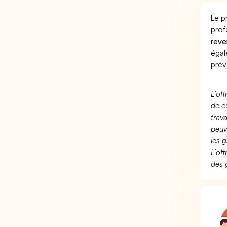
Le p
prof
reve
éga
prév
L’of
de c
trav
peuv
les g
L’of
des 