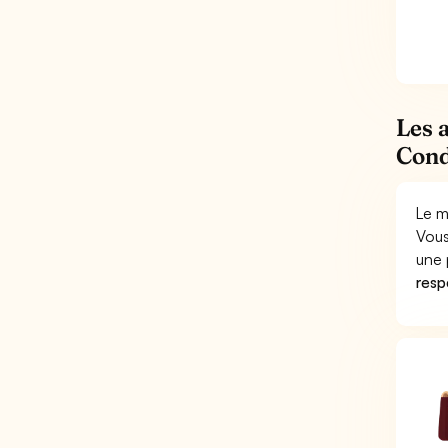
Les 
Cond
Le m
Vous
une 
respo