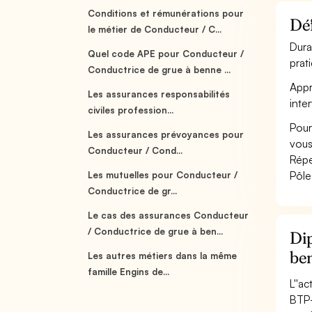
Conditions et rémunérations pour
Déf
le métier de Conducteur / C...
Dura
Quel code APE pour Conducteur /
prat
Conductrice de grue à benne ...
Appr
Les assurances responsabilités
inte
civiles profession...
Pour
Les assurances prévoyances pour
vous
Conducteur / Cond...
Répe
Pôle
Les mutuelles pour Conducteur /
Conductrice de gr...
Le cas des assurances Conducteur
/ Conductrice de grue à ben...
Dip
be
Les autres métiers dans la même
famille Engins de...
L''a
BTP-