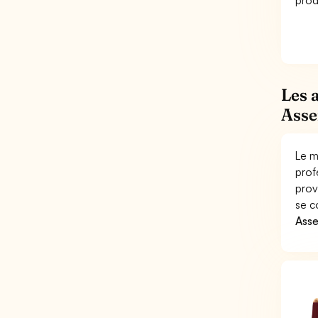
prod
Les 
Asse
Le m
prof
prov
se c
Asse