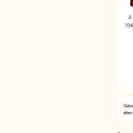
À 
15
Géné
élec