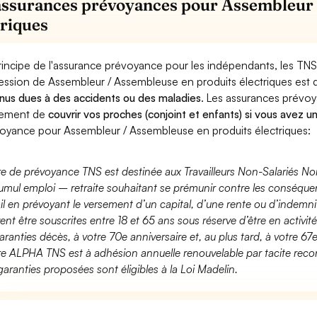
assurances prévoyances pour Assembleur 
triques
rincipe de l'assurance prévoyance pour les indépendants, les TNS
ession de Assembleur / Assembleuse en produits électriques est
nus dues à des accidents ou des maladies
. Les assurances prévo
lement de
couvrir vos proches (conjoint et enfants) si vous avez u
oyance pour Assembleur / Assembleuse en produits électriques:
fre de prévoyance TNS est destinée aux Travailleurs Non-Salariés No
umul emploi – retraite souhaitant se prémunir contre les conséquen
ail en prévoyant le versement d’un capital, d’une rente ou d’indemnit
ent être souscrites entre 18 et 65 ans sous réserve d’être en activi
aranties décès, à votre 70e anniversaire et, au plus tard, à votre 67e
fre ALPHA TNS est à adhésion annuelle renouvelable par tacite recon
garanties proposées sont éligibles à la Loi Madelin.