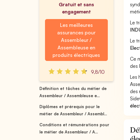
Gratuit et sans
synd
engagement
méti
Le t
Les meilleures
IND
assurances pour
Assembleur /
Le t
Assembleuse en
Elec
produits électriques
Ce m
des
9,8/10
Les 
Asse
Définition et tâches du métier de
des 
Assembleur / Assembleuse e...
Side
élec
Diplômes et prérequis pour le
métier de Assembleur / Assembl...
Conditions et rémunérations pour
Déf
le métier de Assembleur / A...
éle