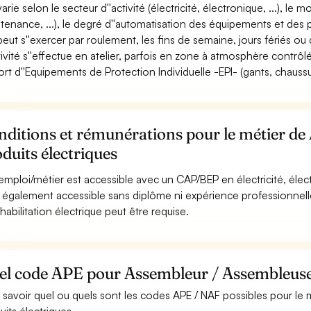
varie selon le secteur d''activité (électricité, électronique, ...), le 
tenance, ...), le degré d''automatisation des équipements et des 
 peut s''exercer par roulement, les fins de semaine, jours fériés ou 
ctivité s''effectue en atelier, parfois en zone à atmosphère contrôl
ort d''Equipements de Protection Individuelle -EPI- (gants, chaussure
nditions et rémunérations pour le métier d
duits électriques
emploi/métier est accessible avec un CAP/BEP en électricité, éle
st également accessible sans diplôme ni expérience professionnell
habilitation électrique peut être requise.
el code APE pour Assembleur / Assembleuse 
 savoir quel ou quels sont les codes APE / NAF possibles pour l