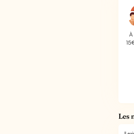
À 
15
Les 
Il e