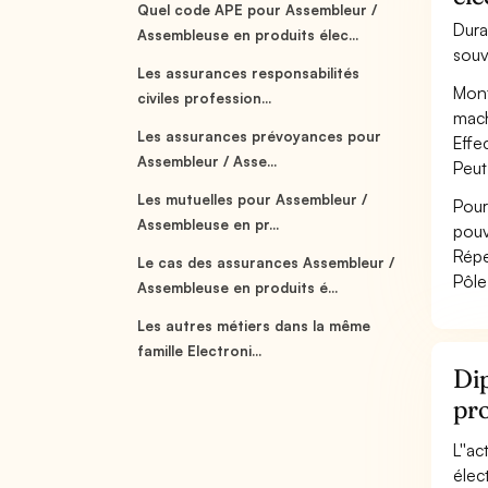
Quel code APE pour Assembleur /
Dura
Assembleuse en produits élec...
souv
Les assurances responsabilités
Mont
civiles profession...
mach
Les assurances prévoyances pour
Effe
Assembleur / Asse...
Peut
Les mutuelles pour Assembleur /
Pour
Assembleuse en pr...
pouv
Répe
Le cas des assurances Assembleur /
Pôle
Assembleuse en produits é...
Les autres métiers dans la même
famille Electroni...
Dip
pro
L''a
élec