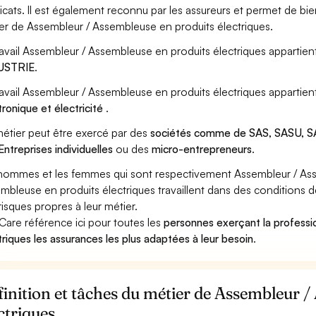
icats. Il est également reconnu par les assureurs et permet de bi
er de Assembleur / Assembleuse en produits électriques.
ravail Assembleur / Assembleuse en produits électriques appartient
USTRIE
.
ravail Assembleur / Assembleuse en produits électriques appartien
tronique et électricité
.
étier peut être exercé par des
sociétés comme de SAS, SASU, SA
Entreprises individuelles
ou des
micro-entrepreneurs
.
hommes et les femmes qui sont respectivement Assembleur / Ass
mbleuse en produits électriques travaillent dans des conditions d
risques propres à leur métier.
Care référence ici pour toutes les
personnes exerçant la profess
triques les assurances les plus adaptées à leur besoin
.
inition et tâches du métier de Assembleur /
ctriques