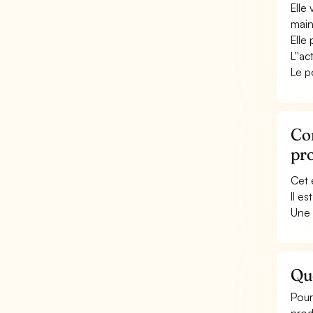
Elle 
main
Elle
L''a
Le p
Co
pro
Cet 
Il e
Une 
Qu
Pour