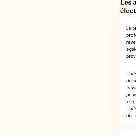
Les 
élec
Le p
prof
reve
éga
prév
L’of
de c
trav
peuv
les g
L’of
des 