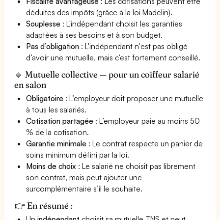
Fiscalité avantageuse
: Les cotisations peuvent être
déduites des impôts (grâce à la loi Madelin).
Souplesse
: L'indépendant choisit les garanties
adaptées à ses besoins et à son budget.
Pas d’obligation
: L'indépendant n'est pas obligé
d’avoir une mutuelle, mais c’est fortement conseillé.
🔹 Mutuelle collective — pour un coiffeur salarié
en salon
Obligatoire
: L’employeur doit proposer une mutuelle
à tous les salariés.
Cotisation partagée
: L’employeur paie au moins 50
% de la cotisation.
Garantie minimale
: Le contrat respecte un panier de
soins minimum défini par la loi.
Moins de choix
: Le salarié ne choisit pas librement
son contrat, mais peut ajouter une
surcomplémentaire s’il le souhaite.
👉 En résumé :
Un
indépendant
choisit sa mutuelle TNS et peut