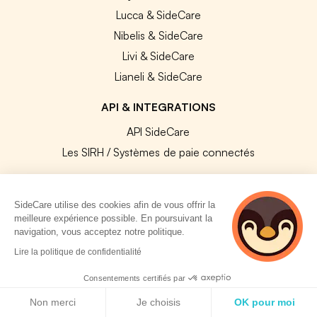
Lucca & SideCare
Nibelis & SideCare
Livi & SideCare
Lianeli & SideCare
API & INTEGRATIONS
API SideCare
Les SIRH / Systèmes de paie connectés
A PROPOS
SideCare utilise des cookies afin de vous offrir la
meilleure expérience possible. En poursuivant la
Se connecter
navigation, vous acceptez notre politique.
Centre d'aide
Lire la politique de confidentialité
Nous contacter
Consentements certifiés par
Notre équipe
Politique de cookies
Témoignages
Non merci
Je choisis
OK pour moi