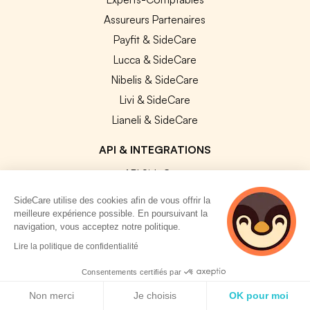
Assureurs Partenaires
Payfit & SideCare
Lucca & SideCare
Nibelis & SideCare
Livi & SideCare
Lianeli & SideCare
API & INTEGRATIONS
API SideCare
Les SIRH / Systèmes de paie connectés
SideCare utilise des cookies afin de vous offrir la
meilleure expérience possible. En poursuivant la
navigation, vous acceptez notre politique.
A PROPOS
Lire la politique de confidentialité
Se connecter
Consentements certifiés par
Centre d'aide
Politique de cookies
Non merci
Je choisis
OK pour moi
Nous contacter