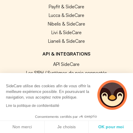
Payfit & SideCare
Lucca & SideCare
Nibelis & SideCare
Livi & SideCare
Lianeli & SideCare
API & INTEGRATIONS
API SideCare
Les SIRH / Systèmes de paie connectés
SideCare utilise des cookies afin de vous offrir la
A PROPOS
meilleure expérience possible. En poursuivant la
navigation, vous acceptez notre politique.
Se connecter
Lire la politique de confidentialité
Centre d'aide
Consentements certifiés par
Nous contacter
Politique de cookies
Non merci
Je choisis
OK pour moi
Notre équipe