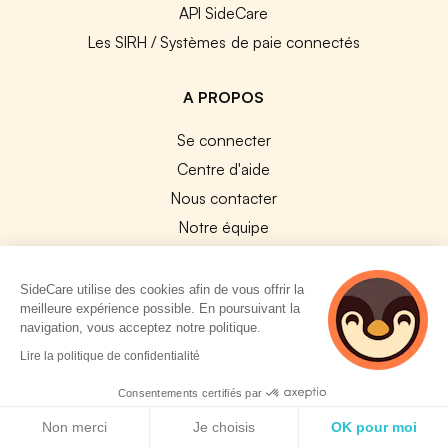
API SideCare
Les SIRH / Systèmes de paie connectés
A PROPOS
Se connecter
Centre d'aide
Nous contacter
Notre équipe
Témoignages
Travailler chez SideCare
SideCare utilise des cookies afin de vous offrir la
meilleure expérience possible. En poursuivant la
Mentions légales
navigation, vous acceptez notre politique.
CGU & RGPD
Lire la politique de confidentialité
Cookies
Consentements certifiés par
NOS APPS
Politique de cookies
Non merci
Je choisis
OK pour moi