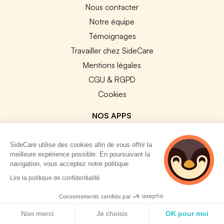
Nous contacter
Notre équipe
Témoignages
Travailler chez SideCare
Mentions légales
CGU & RGPD
Cookies
NOS APPS
App Store
SideCare utilise des cookies afin de vous offrir la
Google Play
meilleure expérience possible. En poursuivant la
navigation, vous acceptez notre politique.
Lire la politique de confidentialité
Consentements certifiés par
Politique de cookies
© 2026 SideCare. Tous droits réservés.
Non merci
Je choisis
OK pour moi