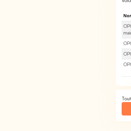
Voic
No
OPC
mai
OP
OPC
OP
Tout