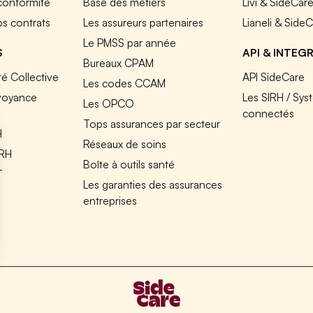
 conformité
Base des métiers
Livi & SideCar
os contrats
Les assureurs partenaires
Lianeli & Side
Le PMSS par année
S
API & INTEG
Bureaux CPAM
é Collective
API SideCare
Les codes CCAM
voyance
Les SIRH / Sys
Les OPCO
connectés
Tops assurances par secteur
H
Réseaux de soins
IRH
Boîte à outils santé
T
Les garanties des assurances
entreprises
s Options
ètres de confidentialité, en garantissant la conformité avec le