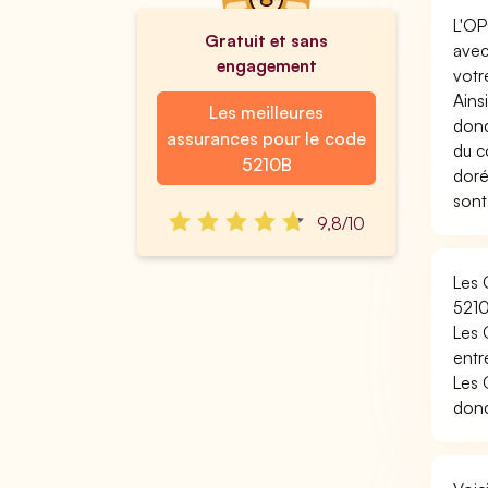
L'OP
Gratuit et sans
avec
engagement
votr
Ains
Les meilleures
donc
assurances pour le code
du c
5210B
doré
sont
9,8/10
Les 
5210
Les 
entr
Les 
donc