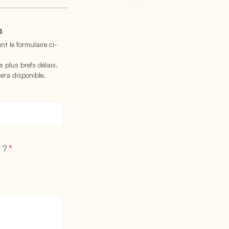
n
t le formulaire ci-
 plus brefs délais.
era disponible.
) ?
*