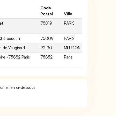
Code
Postal
Ville
et
75019
PARIS
Châteaudun
75009
PARIS
te de Vaugirard
92190
MEUDON
eire -75852 Paris
75852
Paris
ur le lien ci-dessous