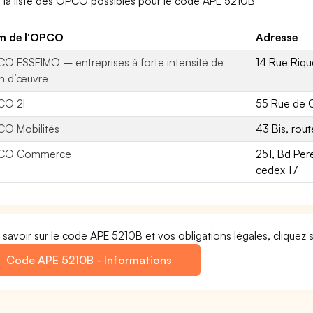
i la liste des OPCO possibles pour le code APE 5210B
m de l'OPCO
Adresse
O ESSFIMO – entreprises à forte intensité de
14 Rue Riqu
n d’œuvre
CO 2I
55 Rue de 
O Mobilités
43 Bis, rou
CO Commerce
251, Bd Per
cedex 17
 savoir sur le code APE 5210B et vos obligations légales, cliquez s
Code APE 5210B - Informations