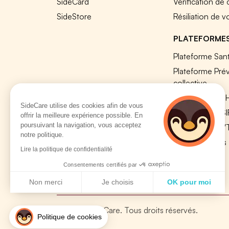
SideCard
Vérification de
SideStore
Résiliation de v
PLATEFORME
Plateforme Sant
Plateforme Pré
collective
Plateforme SIR
SideCare utilise des cookies afin de vous
Nos modules S
offrir la meilleure expérience possible. En
poursuivant la navigation, vous acceptez
Plateforme QV
notre politique.
Tous nos outils
Lire la politique de confidentialité
Consentements certifiés par
Non merci
Je choisis
OK pour moi
Axeptio consent
Plateforme de Gestion du Consentement : Personnalisez vo
© 2026 SideCare. Tous droits réservés.
Notre plateforme vous permet d'adapter et de gérer vos param
Politique de cookies