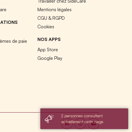
e
Travailler chez SideCare
Care
Mentions légales
CGU & RGPD
RATIONS
Cookies
NOS APPS
tèmes de paie
App Store
Google Play
2 personnes consultent
actuellement cette page
s réglementations. Personnalisez vos préférences pour contrôler