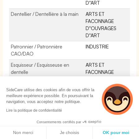
D''ART
Dentellier / Dentellière à la main
ARTS ET
FACONNAGE
D''OUVRAGES
D''ART
Patronnier / Patronnière
INDUSTRIE
CAO/DAO
Esquisseur / Esquisseuse en
ARTS ET
dentelle
FACONNAGE
D''OUVRAGES
D''ART
SideCare utilise des cookies afin de vous offrir la
meilleure expérience possible. En poursuivant la
Détacheur / Détacheuse en
INDUSTRIE
navigation, vous acceptez notre politique.
industrie des matériaux souples
Lire la politique de confidentialité
Mannequin
SPECTACLE
Consentements certifiés par
Visiteur-appéreur / Visiteuse-
INDUSTRIE
Politique de cookies
Non merci
Je choisis
OK pour moi
appéreuse en industrie des