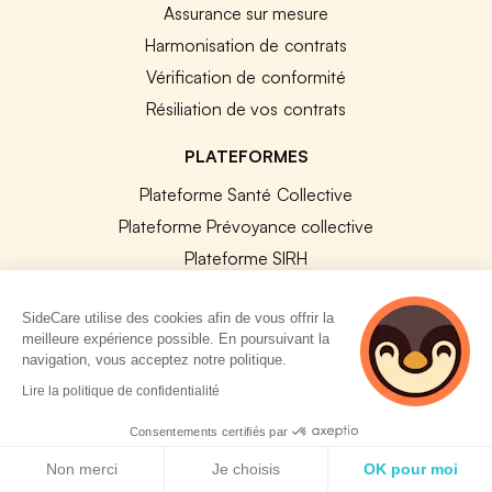
Assurance sur mesure
Harmonisation de contrats
Vérification de conformité
Résiliation de vos contrats
PLATEFORMES
Plateforme Santé Collective
Plateforme Prévoyance collective
Plateforme SIRH
Nos modules SIRH
SideCare utilise des cookies afin de vous offrir la
Plateforme QVT
meilleure expérience possible. En poursuivant la
Tous nos outils
navigation, vous acceptez notre politique.
3 personnes
Lire la politique de confidentialité
consultent
RESSOURCES RH
actuellement le
Consentements certifiés par
site
Politique de cookies
Notre Blog
Non merci
Je choisis
OK pour moi