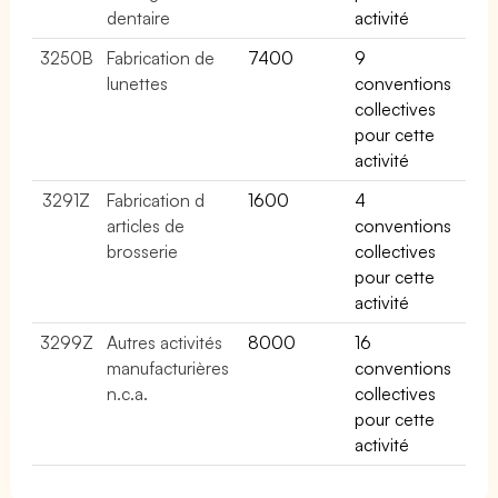
dentaire
activité
3250B
Fabrication de
7400
9
lunettes
conventions
collectives
pour cette
activité
3291Z
Fabrication d
1600
4
articles de
conventions
brosserie
collectives
pour cette
activité
3299Z
Autres activités
8000
16
manufacturières
conventions
n.c.a.
collectives
pour cette
activité