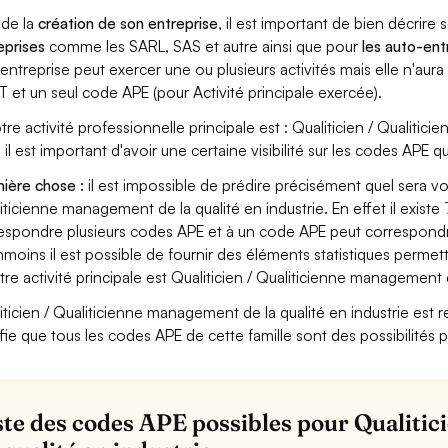
 de la
création de son entreprise
, il est important de bien décrire 
eprises
comme les SARL, SAS et autre ainsi que pour
les auto-en
entreprise peut exercer une ou plusieurs activités mais elle n'aur
T et un seul code APE (pour Activité principale exercée).
otre activité professionnelle principale est : Qualiticien / Qualiti
s il est important d'avoir une certaine visibilité sur les codes APE q
ière chose :
il est impossible de prédire précisément quel sera vo
iticienne management de la qualité en industrie. En effet il existe
espondre plusieurs codes APE et à un code APE peut correspondre
moins il est possible de fournir des éléments statistiques perm
otre activité principale est Qualiticien / Qualiticienne management d
iticien / Qualiticienne management de la qualité en industrie est reli
ifie que tous les codes APE de cette famille sont des possibilités 
iste des codes APE possibles pour Qualiti