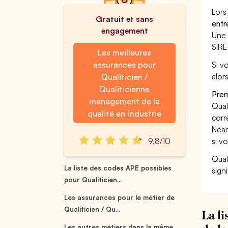
Lors
Gratuit et sans
entr
engagement
Une 
SIRE
Les meilleures
assurances pour
Si v
alor
Qualiticien /
Qualiticienne
Prem
management de la
Qual
qualité en industrie
corr
Néan
9,8/10
si v
Qual
La liste des codes APE possibles
sign
pour Qualiticien...
Les assurances pour le métier de
Qualiticien / Qu...
La l
Les autres métiers dans la même