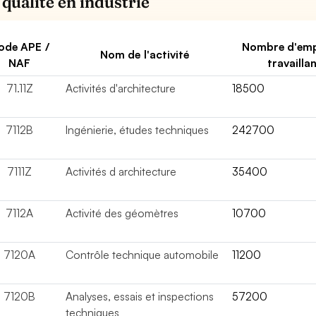
 qualité en industrie
ode APE /
Nombre d'emp
Nom de l'activité
NAF
travailla
71.11Z
Activités d'architecture
18500
7112B
Ingénierie, études techniques
242700
7111Z
Activités d architecture
35400
7112A
Activité des géomètres
10700
7120A
Contrôle technique automobile
11200
7120B
Analyses, essais et inspections
57200
techniques