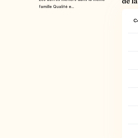
de la
famille Qualité e...
C