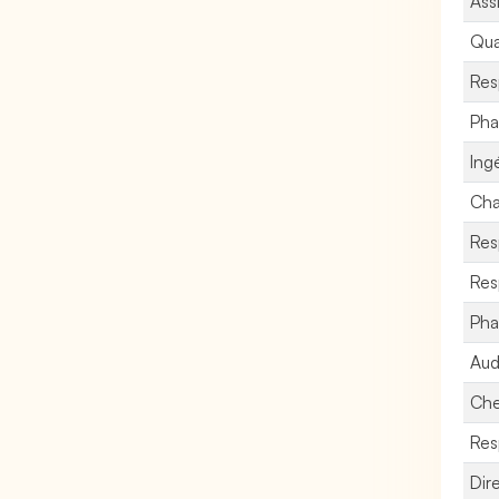
Assi
Qua
Res
Pha
Ing
Cha
Res
Res
Pha
Audi
Che
Res
Dir