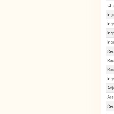
Che
Ing
Ing
Ing
Ingé
Res
Res
Res
Ing
Adj
Ass
Res