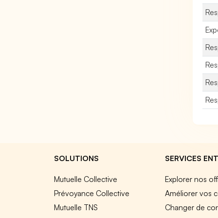
Res
Exp
Res
Res
Res
Res
SOLUTIONS
SERVICES ENT
Mutuelle Collective
Explorer nos of
Prévoyance Collective
Améliorer vos c
Mutuelle TNS
Changer de cont