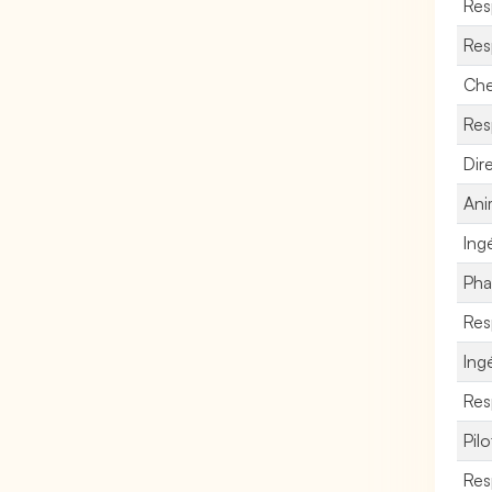
Res
Res
Che
Res
Dire
Ani
Ing
Pha
Res
Ing
Res
Pil
Res