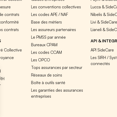
mesure
Les conventions collectives
Lucca & SideC
de contrats
Les codes APE / NAF
Nibelis & Side
 conformité
Base des métiers
Livi & SideCar
os contrats
Les assureurs partenaires
Lianeli & Side
Le PMSS par année
S
API & INTEG
Bureaux CPAM
é Collective
API SideCare
Les codes CCAM
voyance
Les SIRH / Sys
Les OPCO
connectés
Tops assurances par secteur
H
Réseaux de soins
IRH
Boîte à outils santé
T
Les garanties des assurances
entreprises