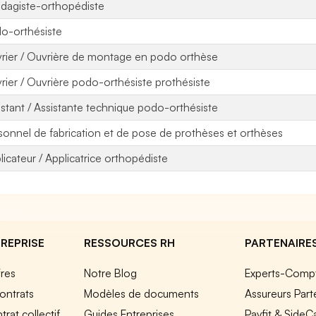
dagiste-orthopédiste
o-orthésiste
rier / Ouvrière de montage en podo orthèse
rier / Ouvrière podo-orthésiste prothésiste
istant / Assistante technique podo-orthésiste
sonnel de fabrication et de pose de prothèses et orthèses
licateur / Applicatrice orthopédiste
REPRISE
RESSOURCES RH
PARTENAIRE
fres
Notre Blog
Experts-Comp
ontrats
Modèles de documents
Assureurs Part
rat collectif
Guides Entreprises
Payfit & SideC