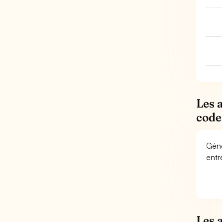
Les 
code
Géné
entr
Les 