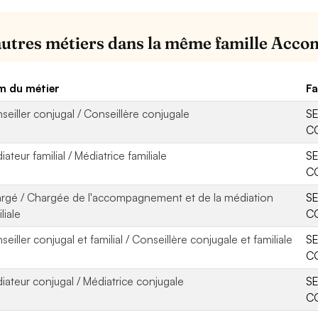
autres métiers dans la même famille Acc
 du métier
Fa
seiller conjugal / Conseillère conjugale
SE
CO
ateur familial / Médiatrice familiale
SE
CO
rgé / Chargée de l'accompagnement et de la médiation
SE
liale
CO
eiller conjugal et familial / Conseillère conjugale et familiale
SE
CO
iateur conjugal / Médiatrice conjugale
SE
CO