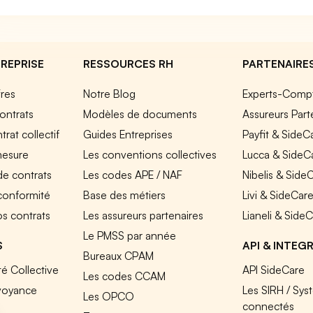
REPRISE
RESSOURCES RH
PARTENAIRE
fres
Notre Blog
Experts-Comp
ontrats
Modèles de documents
Assureurs Part
rat collectif
Guides Entreprises
Payfit & SideC
mesure
Les conventions collectives
Lucca & SideC
de contrats
Les codes APE / NAF
Nibelis & Side
 conformité
Base des métiers
Livi & SideCar
os contrats
Les assureurs partenaires
Lianeli & Side
Le PMSS par année
S
API & INTEG
Bureaux CPAM
é Collective
API SideCare
Les codes CCAM
voyance
Les SIRH / Sys
Les OPCO
connectés