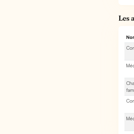
Les 
Nom
Con
Médi
Cha
fami
Cons
Méd