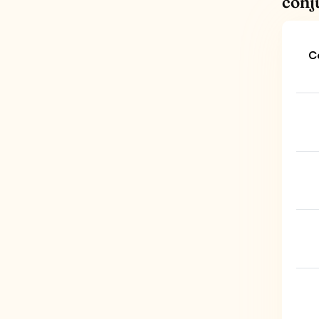
conj
C