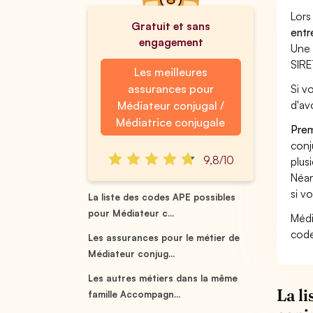
Lors
Gratuit et sans
entr
engagement
Une 
SIRE
Les meilleures
assurances pour
Si v
d'av
Médiateur conjugal /
Médiatrice conjugale
Prem
conj
9,8/10
plus
Néan
si v
La liste des codes APE possibles
pour Médiateur c...
Médi
code
Les assurances pour le métier de
Médiateur conjug...
Les autres métiers dans la même
La l
famille Accompagn...