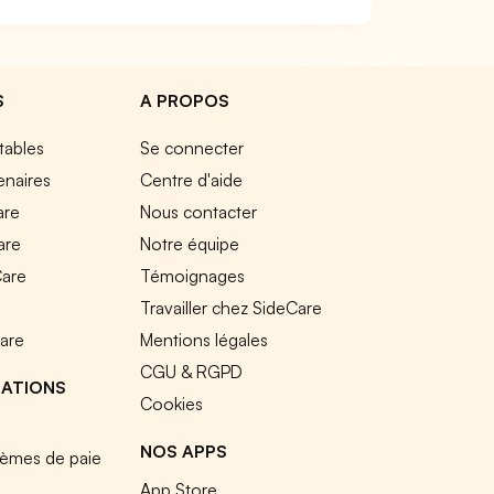
S
A PROPOS
tables
Se connecter
enaires
Centre d'aide
are
Nous contacter
are
Notre équipe
Care
Témoignages
e
Travailler chez SideCare
Care
Mentions légales
CGU & RGPD
RATIONS
Cookies
NOS APPS
tèmes de paie
App Store