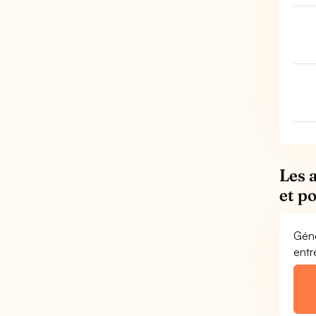
Les 
et p
Géné
entr