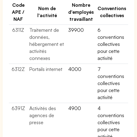
Code
Nombre
Nom de
Conventions
APE /
d'employés
l'activité
collectives
NAF
travaillant
6311Z
Traitement de
39900
6
données,
conventions
hébergement et
collectives
activités
pour cette
connexes
activité
6312Z
Portails internet
4000
7
conventions
collectives
pour cette
activité
6391Z
Activités des
4900
4
agences de
conventions
presse
collectives
pour cette
activité