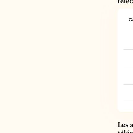
télé
C
Les 
télé