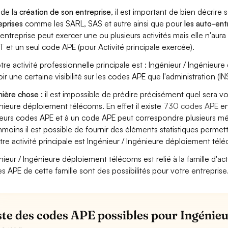
 de la
création de son entreprise
, il est important de bien décrire 
eprises
comme les SARL, SAS et autre ainsi que pour
les auto-en
entreprise peut exercer une ou plusieurs activités mais elle n'aur
T et un seul code APE (pour Activité principale exercée).
otre activité professionnelle principale est : Ingénieur / Ingénieur
oir une certaine visibilité sur les codes APE que l'administration (IN
ière chose :
il est impossible de prédire précisément quel sera v
nieure déploiement télécoms. En effet il existe
730 codes APE
en
ieurs codes APE et à un code APE peut correspondre plusieurs mét
moins il est possible de fournir des éléments statistiques perm
otre activité principale est Ingénieur / Ingénieure déploiement tél
nieur / Ingénieure déploiement télécoms est relié à la famille d'acti
s APE de cette famille sont des possibilités pour votre entreprise
iste des codes APE possibles pour Ingénie