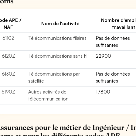
coms
ode APE /
Nombre d'empl
Nom de l'activité
NAF
travaillant
6110Z
Télécommunications filaires
Pas de données
suffisantes
6120Z
Télécommunications sans fil
22900
6130Z
Télécommunications par
Pas de données
satellite
suffisantes
6190Z
Autres activités de
17800
télécommunication
assurances pour le métier de Ingénieur / 
coms et pour les différents codes APE