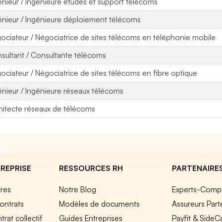
énieur / Ingénieure études et support télécoms
énieur / Ingénieure déploiement télécoms
ociateur / Négociatrice de sites télécoms en téléphonie mobile
sultant / Consultante télécoms
ociateur / Négociatrice de sites télécoms en fibre optique
énieur / Ingénieure réseaux télécoms
hitecte réseaux de télécoms
REPRISE
RESSOURCES RH
PARTENAIRE
fres
Notre Blog
Experts-Comp
ontrats
Modèles de documents
Assureurs Part
rat collectif
Guides Entreprises
Payfit & SideC