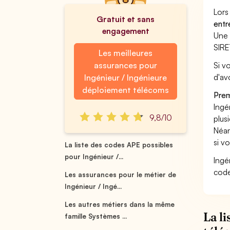
Lors
Gratuit et sans
entr
engagement
Une 
SIRE
Les meilleures
assurances pour
Si v
d'av
Ingénieur / Ingénieure
déploiement télécoms
Prem
Ingé
9,8/10
plus
Néan
si v
La liste des codes APE possibles
pour Ingénieur /...
Ingé
code
Les assurances pour le métier de
Ingénieur / Ingé...
Les autres métiers dans la même
La l
famille Systèmes ...