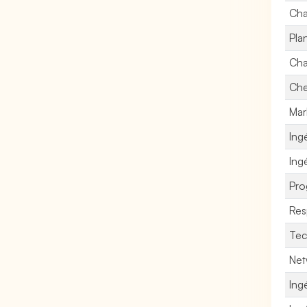
Cha
Pla
Cha
Che
Mar
Ing
Ing
Pro
Res
Tec
Net
Ing