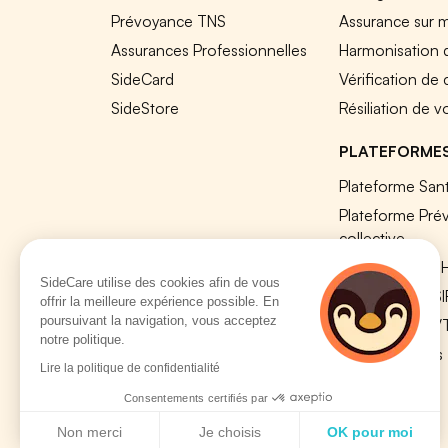
Prévoyance TNS
Assurance sur 
Assurances Professionnelles
Harmonisation 
SideCard
Vérification de
SideStore
Résiliation de v
PLATEFORME
Plateforme Sant
Plateforme Pré
collective
Plateforme SIR
SideCare utilise des cookies afin de vous
Nos modules S
offrir la meilleure expérience possible. En
poursuivant la navigation, vous acceptez
Plateforme QV
notre politique.
Tous nos outils
Lire la politique de confidentialité
Consentements certifiés par
Non merci
Je choisis
OK pour moi