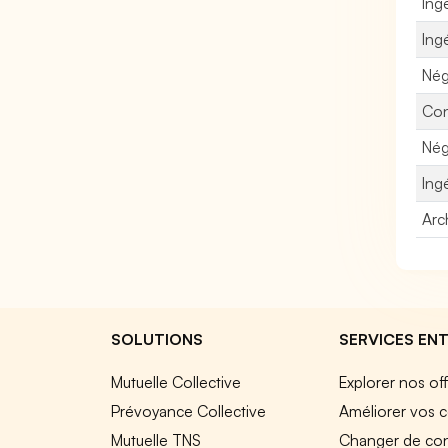
Ing
Ing
Nég
Con
Nég
Ing
Arc
SOLUTIONS
SERVICES ENT
Mutuelle Collective
Explorer nos of
Prévoyance Collective
Améliorer vos c
Mutuelle TNS
Changer de cont