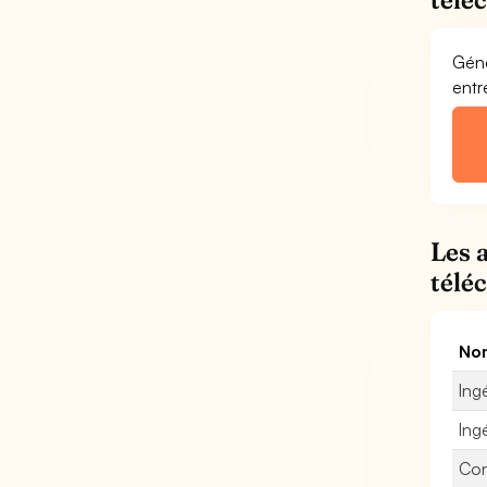
Géné
entr
Les 
télé
Nom
Ing
Ing
Con