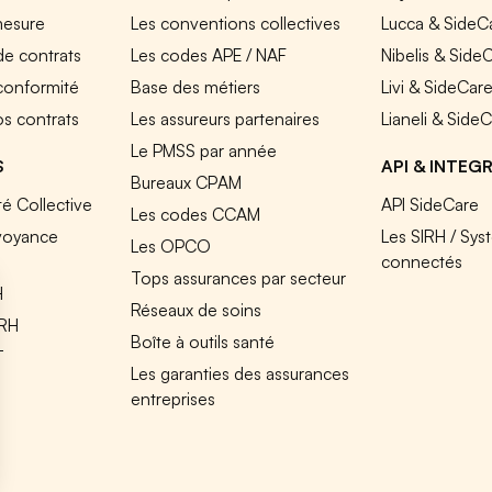
mesure
Les conventions collectives
Lucca & SideC
de contrats
Les codes APE / NAF
Nibelis & Side
 conformité
Base des métiers
Livi & SideCar
os contrats
Les assureurs partenaires
Lianeli & Side
Le PMSS par année
S
API & INTEG
Bureaux CPAM
é Collective
API SideCare
Les codes CCAM
voyance
Les SIRH / Sys
Les OPCO
connectés
Tops assurances par secteur
H
Réseaux de soins
IRH
Boîte à outils santé
T
Les garanties des assurances
entreprises