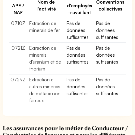
Nom de
Conventions
APE /
d'employés
l'activité
collectives
NAF
travaillant
0710Z
Extraction de
Pas de
Pas de
minerais de fer
données
données
suffisantes
suffisantes
0721Z
Extraction de
Pas de
Pas de
minerais
données
données
d'uranium et de
suffisantes
suffisantes
thorium
0729Z
Extraction d
Pas de
Pas de
autres minerais
données
données
de métaux non
suffisantes
suffisantes
ferreux
Les assurances pour le métier de Conducteur /
Conductrice de foreuses et pour les différents