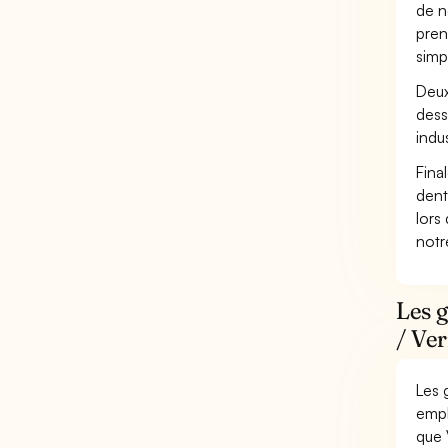
de n
pren
simp
Deux
dess
indus
Fina
dent
lors
not
Les g
/ Ver
Les 
empl
que 