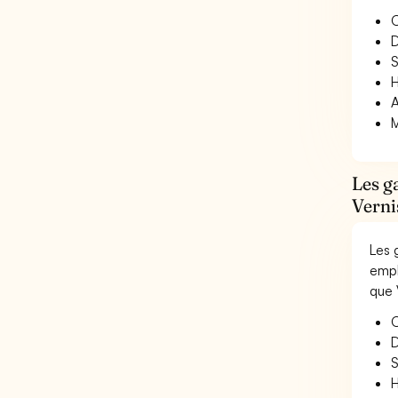
O
D
S
H
A
M
Les g
Verni
Les 
empl
que 
O
D
S
H