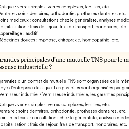
ptique : verres simples, verres complexes, lentilles, etc.
entaire : soins dentaires, orthodontie, prothèses dentaires, etc.
oins médicaux : consultations chez le généraliste, analyses méd
ospitalisation : frais de séjour, frais de transport, honoraires, etc.
ppareillage : auditif
édecines douces : hypnose, chiropraxie, homéopathie, etc.
aranties principales d’une mutuelle TNS pour le mé
sseuse industrielle ?
garanties d’un contrat de mutuelle TNS sont organisées de la mê
oyé d’entreprise classique. Les garanties sont organisées par gr
Vernisseur industriel / Vernisseuse industrielle, les garanties princ
ptique : verres simples, verres complexes, lentilles, etc.
entaire : soins dentaires, orthodontie, prothèses dentaires, etc.
oins médicaux : consultations chez le généraliste, analyses méd
ospitalisation : frais de séjour, frais de transport, honoraires, etc.