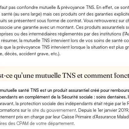
e faut pas confondre mutuelle & prévoyance TNS. En effet, ce son
a santé (au sens large) mais ces produits ont des garanties explici
uits se présentent sous forme de contrat. Vous retrouverez sur c
associe une garantie avec un montant. Ces produits assurantiels s
eprises ou des intermédiaires réglementés par des institutions (l’Au
 résumer, la mutuelle TNS intervient lors de vos soins de santé c
is que la prévoyance TNS intervient lorsque la situation est plus 
e, décès, accident grave, etc.).
st-ce qu’une mutuelle TNS et comment foncti
mutuelle santé TNS est un produit assurantiel créé pour rembourse
pendants en complément de la Sécurité sociale : soins dentaires, lu
ravant, la protection sociale des indépendants était régie par le 
formations sur
le site du gouvernement
. Depuis le 1er janvier 201
ctement pris en charge par leur Caisse Primaire d’Assurance Mala
ires des CPAM de votre département.