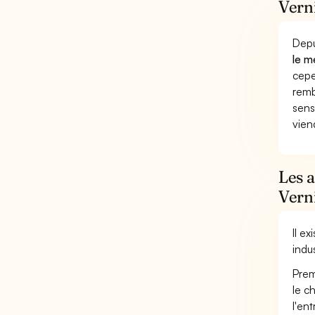
Verni
Depu
le m
cepe
remb
sens
vien
Les a
Verni
Il e
indus
Prem
le c
l'en