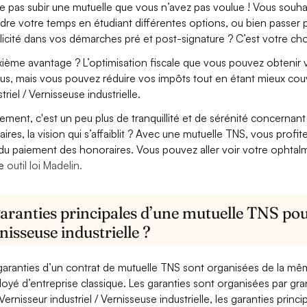
e pas subir une mutuelle que vous n’avez pas voulue ! Vous souha
dre votre temps en étudiant différentes options, ou bien passer p
licité dans vos démarches pré et post-signature ? C’est votre cho
ième avantage ? L’optimisation fiscale que vous pouvez obtenir via
us, mais vous pouvez réduire vos impôts tout en étant mieux couv
triel / Vernisseuse industrielle.
lement, c'est un peu plus de tranquillité et de sérénité concerna
aires, la vision qui s’affaiblit ? Avec une mutuelle TNS, vous pro
 du paiement des honoraires. Vous pouvez aller voir votre ophta
re
outil loi Madelin.
aranties principales d’une mutuelle TNS pour
nisseuse industrielle ?
garanties d’un contrat de mutuelle TNS sont organisées de la mê
oyé d’entreprise classique. Les garanties sont organisées par gr
Vernisseur industriel / Vernisseuse industrielle, les garanties princ