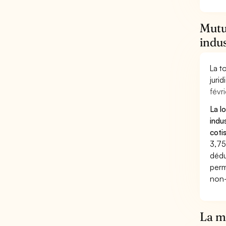
Mutue
indus
La t
juri
févri
La l
indu
coti
3,75
dédu
perm
non-
La mu