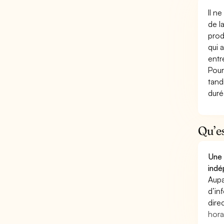
Il n
de l
prod
qui 
entr
Pour
tand
duré
Qu’e
Une 
indé
Aupa
d’in
dire
hora