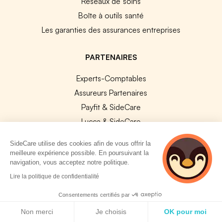
Réseaux de soins
Boîte à outils santé
Les garanties des assurances entreprises
PARTENAIRES
Experts-Comptables
Assureurs Partenaires
Payfit & SideCare
Lucca & SideCare
Nibelis & SideCare
SideCare utilise des cookies afin de vous offrir la
Livi & SideCare
meilleure expérience possible. En poursuivant la
navigation, vous acceptez notre politique.
Lianeli & SideCare
2 personnes
Lire la politique de confidentialité
consultent
API & INTEGRATIONS
actuellement cette
Consentements certifiés par
API SideCare
page
Politique de cookies
Non merci
Je choisis
OK pour moi
Les SIRH / Systèmes de paie connectés