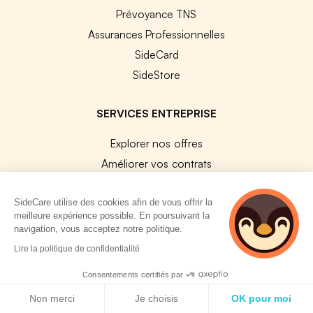
Prévoyance TNS
Assurances Professionnelles
SideCard
SideStore
SERVICES ENTREPRISE
Explorer nos offres
Améliorer vos contrats
Changer de contrat collectif
SideCare utilise des cookies afin de vous offrir la
Assurance sur mesure
meilleure expérience possible. En poursuivant la
Harmonisation de contrats
navigation, vous acceptez notre politique.
Vérification de conformité
2 personnes
Lire la politique de confidentialité
consultent
Résiliation de vos contrats
actuellement cette
Consentements certifiés par
page
Politique de cookies
PLATEFORMES
Non merci
Je choisis
OK pour moi