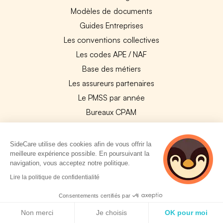
Modèles de documents
Guides Entreprises
Les conventions collectives
Les codes APE / NAF
Base des métiers
Les assureurs partenaires
Le PMSS par année
Bureaux CPAM
Les codes CCAM
Les OPCO
SideCare utilise des cookies afin de vous offrir la
meilleure expérience possible. En poursuivant la
Tops assurances par secteur
navigation, vous acceptez notre politique.
Réseaux de soins
2 personnes
Lire la politique de confidentialité
Boîte à outils santé
consultent
actuellement cette
Consentements certifiés par
Les garanties des assurances entreprises
page
Politique de cookies
Non merci
Je choisis
OK pour moi