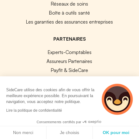
Réseaux de soins
Boîte à outils santé
Les garanties des assurances entreprises
PARTENAIRES
Experts-Comptables
Assureurs Partenaires
Payfit & SideCare
Lucca & SideCare
Nibelis & SideCare
SideCare utilise des cookies afin de vous offrir la
meilleure expérience possible. En poursuivant la
Livi & SideCare
navigation, vous acceptez notre politique.
Lianeli & SideCare
2 personnes
Lire la politique de confidentialité
consultent
API & INTEGRATIONS
actuellement cette
Consentements certifiés par
page
Politique de cookies
API SideCare
Non merci
Je choisis
OK pour moi