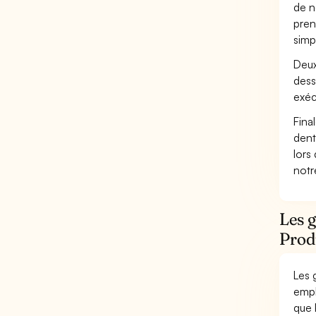
de n
pren
simp
Deux
dess
exéc
Fina
dent
lors
not
Les g
Produ
Les 
empl
que 