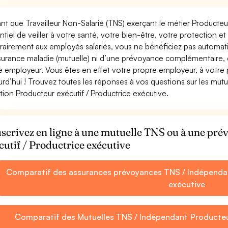
ant que Travailleur Non-Salarié (TNS) exerçant le métier Producteur 
ntiel de veiller à votre santé, votre bien-être, votre protection e
rairement aux employés salariés, vous ne bénéficiez pas autom
surance maladie (mutuelle) ni d’une prévoyance complémentaire,
e employeur. Vous êtes en effet votre propre employeur, à votre
urd’hui ! Trouvez toutes les réponses à vos questions sur les mut
tion Producteur exécutif / Productrice exécutive.
scrivez en ligne à une mutuelle TNS ou à une pr
cutif / Productrice exécutive
Comparatif des assurances prévoyances TNS / Indépendan
exécutive
Comparatif des Mutuelles TNS / Indépendant Producteur