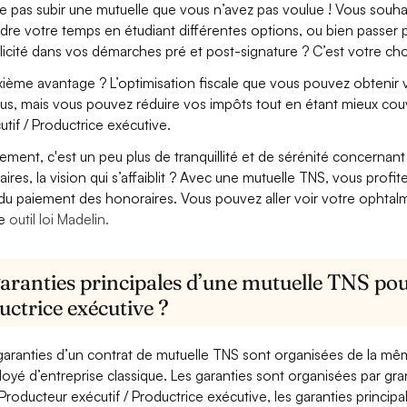
e pas subir une mutuelle que vous n’avez pas voulue ! Vous souha
dre votre temps en étudiant différentes options, ou bien passer p
licité dans vos démarches pré et post-signature ? C’est votre cho
ième avantage ? L’optimisation fiscale que vous pouvez obtenir via
us, mais vous pouvez réduire vos impôts tout en étant mieux cou
utif / Productrice exécutive.
lement, c'est un peu plus de tranquillité et de sérénité concerna
aires, la vision qui s’affaiblit ? Avec une mutuelle TNS, vous pro
 du paiement des honoraires. Vous pouvez aller voir votre ophta
re
outil loi Madelin.
aranties principales d’une mutuelle TNS pou
ctrice exécutive ?
garanties d’un contrat de mutuelle TNS sont organisées de la mê
oyé d’entreprise classique. Les garanties sont organisées par gr
Producteur exécutif / Productrice exécutive, les garanties principa