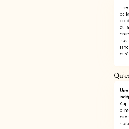
Il n
de l
prod
qui 
entr
Pour
tand
duré
Qu’e
Une 
indé
Aupa
d’in
dire
hora