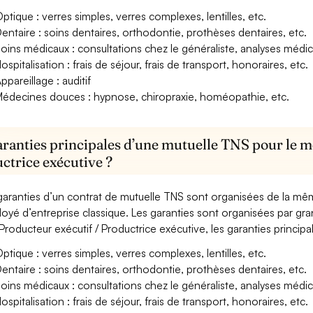
ptique : verres simples, verres complexes, lentilles, etc.
entaire : soins dentaires, orthodontie, prothèses dentaires, etc.
oins médicaux : consultations chez le généraliste, analyses méd
ospitalisation : frais de séjour, frais de transport, honoraires, etc.
ppareillage : auditif
édecines douces : hypnose, chiropraxie, homéopathie, etc.
aranties principales d’une mutuelle TNS pour le m
ctrice exécutive ?
garanties d’un contrat de mutuelle TNS sont organisées de la mê
oyé d’entreprise classique. Les garanties sont organisées par gr
Producteur exécutif / Productrice exécutive, les garanties principa
ptique : verres simples, verres complexes, lentilles, etc.
entaire : soins dentaires, orthodontie, prothèses dentaires, etc.
oins médicaux : consultations chez le généraliste, analyses méd
ospitalisation : frais de séjour, frais de transport, honoraires, etc.