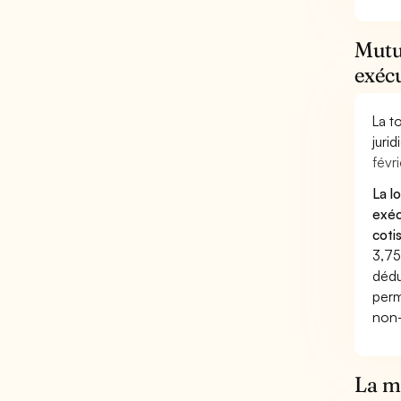
Mutue
exéc
La t
juri
févri
La l
exéc
coti
3,75
dédu
perm
non-
La mu