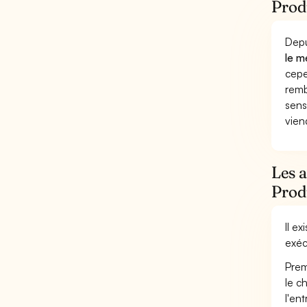
Produ
Depu
le m
cepe
remb
sens
vien
Les 
Prod
Il e
exéc
Prem
le c
l'en