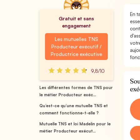
En t
Gratuit et sans
esse
engagement
cont
d'as
Les mutuelles TNS
votr
Producteur exécutif /
aujo
Productrice exécutive
fonc
9,8/10
Sou
exé
Les différentes formes de TNS pour
le métier Producteur exéc...
Qu’est-ce qu’une mutuelle TNS et
comment fonctionne-t-elle ?
Mutuelle TNS et loi Madelin pour le
métier Producteur exécut...