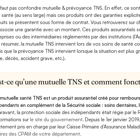
e faut pas confondre mutuelle & prévoyance TNS. En effet, ce son
a santé (au sens large) mais ces produits ont des garanties explici
uits se présentent sous forme de contrat. Vous retrouverez sur c
associe une garantie avec un montant. Ces produits assurantiels s
eprises ou des intermédiaires réglementés par des institutions (l’Au
 résumer, la mutuelle TNS intervient lors de vos soins de santé c
is que la prévoyance TNS intervient lorsque la situation est plus 
e, décès, accident grave, etc.).
st-ce qu’une mutuelle TNS et comment foncti
mutuelle santé TNS est un produit assurantiel créé pour rembourse
pendants en complément de la Sécurité sociale : soins dentaires, lu
ravant, la protection sociale des indépendants était régie par le 
formations sur
le site du gouvernement
. Depuis le 1er janvier 201
ctement pris en charge par leur Caisse Primaire d’Assurance Mala
ires des CPAM de votre département.