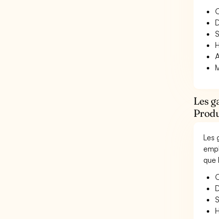
O
D
S
H
A
M
Les g
Produ
Les 
empl
que 
O
D
S
H