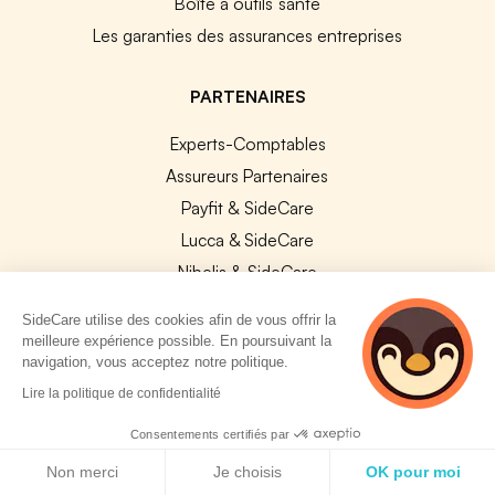
Boîte à outils santé
Les garanties des assurances entreprises
PARTENAIRES
Experts-Comptables
Assureurs Partenaires
Payfit & SideCare
Lucca & SideCare
Nibelis & SideCare
Livi & SideCare
SideCare utilise des cookies afin de vous offrir la
Lianeli & SideCare
meilleure expérience possible. En poursuivant la
navigation, vous acceptez notre politique.
API & INTEGRATIONS
2 personnes
Lire la politique de confidentialité
consultent
API SideCare
actuellement cette
Consentements certifiés par
Les SIRH / Systèmes de paie connectés
page
Politique de cookies
Non merci
Je choisis
OK pour moi