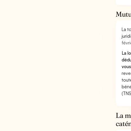
Mutu
La t
juri
févri
La l
dédu
vous
reve
tout
béné
(TNS
La mu
catén