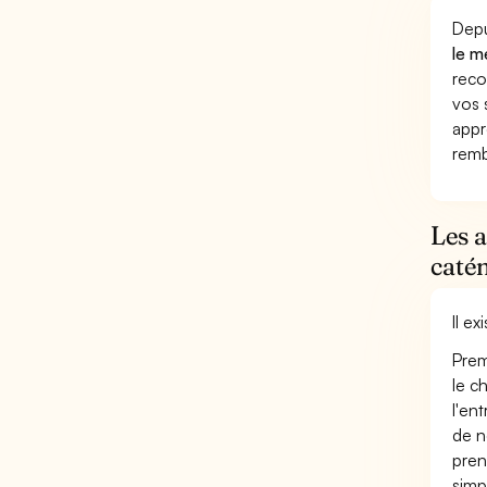
Depu
le m
reco
vos 
appr
remb
Les 
caté
Il e
Prem
le c
l'en
de n
pren
simp