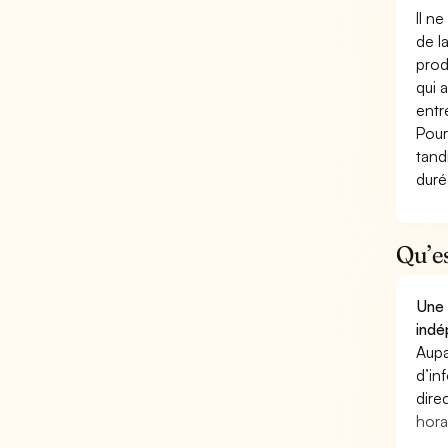
Il n
de l
prod
qui 
entr
Pour
tand
duré
Qu’e
Une 
indé
Aupa
d’in
dire
hora