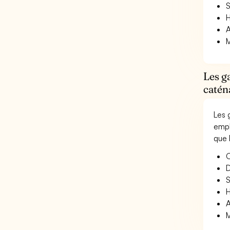
S
H
A
M
Les g
catén
Les 
empl
que 
O
D
S
H
A
M