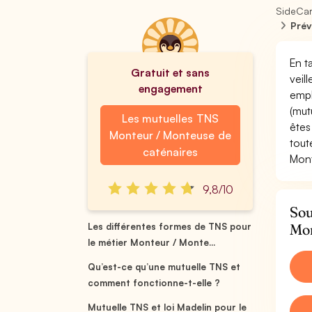
SideCa
Prév
En t
Gratuit et sans
veil
engagement
empl
(mut
Les mutuelles TNS
êtes
Monteur / Monteuse de
tout
caténaires
Mont
9,8/10
Sou
Mon
Les différentes formes de TNS pour
le métier Monteur / Monte...
Qu’est-ce qu’une mutuelle TNS et
comment fonctionne-t-elle ?
Mutuelle TNS et loi Madelin pour le