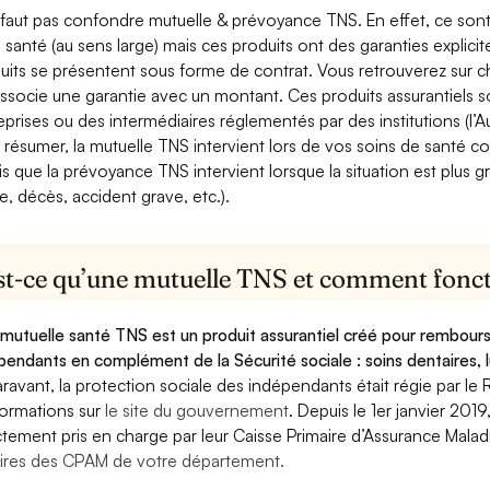
e faut pas confondre mutuelle & prévoyance TNS. En effet, ce son
a santé (au sens large) mais ces produits ont des garanties explici
uits se présentent sous forme de contrat. Vous retrouverez sur c
associe une garantie avec un montant. Ces produits assurantiels s
eprises ou des intermédiaires réglementés par des institutions (l’Au
 résumer, la mutuelle TNS intervient lors de vos soins de santé c
is que la prévoyance TNS intervient lorsque la situation est plus 
e, décès, accident grave, etc.).
st-ce qu’une mutuelle TNS et comment foncti
mutuelle santé TNS est un produit assurantiel créé pour rembourse
pendants en complément de la Sécurité sociale : soins dentaires, lu
ravant, la protection sociale des indépendants était régie par le 
formations sur
le site du gouvernement
. Depuis le 1er janvier 201
ctement pris en charge par leur Caisse Primaire d’Assurance Mala
ires des CPAM de votre département.