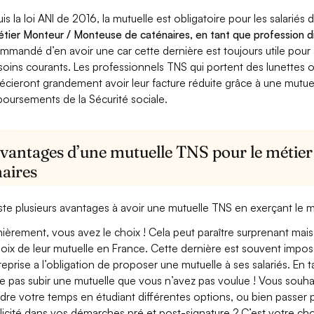
is la loi ANI de 2016, la mutuelle est obligatoire pour les salariés
étier Monteur / Monteuse de caténaires, en tant que profession di
mmandé d’en avoir une car cette dernière est toujours utile pour
soins courants. Les professionnels TNS qui portent des lunettes ou
écieront grandement avoir leur facture réduite grâce à une mutue
oursements de la Sécurité sociale.
avantages d’une mutuelle TNS pour le métie
naires
xiste plusieurs avantages à avoir une mutuelle TNS en exerçant le
ièrement, vous avez le choix ! Cela peut paraître surprenant mais 
hoix de leur mutuelle en France. Cette dernière est souvent imposé
treprise a l’obligation de proposer une mutuelle à ses salariés. En
e pas subir une mutuelle que vous n’avez pas voulue ! Vous souha
dre votre temps en étudiant différentes options, ou bien passer p
licité dans vos démarches pré et post-signature ? C’est votre cho