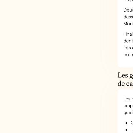
Deux
dess
Mont
Fina
dent
lors
not
Les 
de ca
Les 
empl
que 
O
D