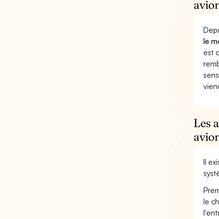
avion
Depu
le m
est 
remb
sens
vien
Les 
avion
Il e
syst
Prem
le c
l'en