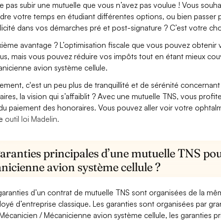
e pas subir une mutuelle que vous n’avez pas voulue ! Vous souha
dre votre temps en étudiant différentes options, ou bien passer p
licité dans vos démarches pré et post-signature ? C’est votre cho
ième avantage ? L’optimisation fiscale que vous pouvez obtenir via
us, mais vous pouvez réduire vos impôts tout en étant mieux cou
nicienne avion système cellule.
lement, c'est un peu plus de tranquillité et de sérénité concerna
aires, la vision qui s’affaiblit ? Avec une mutuelle TNS, vous pro
 du paiement des honoraires. Vous pouvez aller voir votre ophta
re
outil loi Madelin.
aranties principales d’une mutuelle TNS pou
nicienne avion système cellule ?
garanties d’un contrat de mutuelle TNS sont organisées de la mê
oyé d’entreprise classique. Les garanties sont organisées par gr
Mécanicien / Mécanicienne avion système cellule, les garanties pr