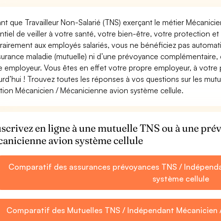
ant que Travailleur Non-Salarié (TNS) exerçant le métier Mécanicie
ntiel de veiller à votre santé, votre bien-être, votre protection e
rairement aux employés salariés, vous ne bénéficiez pas autom
surance maladie (mutuelle) ni d’une prévoyance complémentaire,
e employeur. Vous êtes en effet votre propre employeur, à votre
urd’hui ! Trouvez toutes les réponses à vos questions sur les mut
tion Mécanicien / Mécanicienne avion système cellule.
scrivez en ligne à une mutuelle TNS ou à une pr
anicienne avion système cellule
Comparatif des assurances prévoyances TNS / Indépenda
système cellule
Comparatif des Mutuelles TNS / Indépendant Mécanicien /