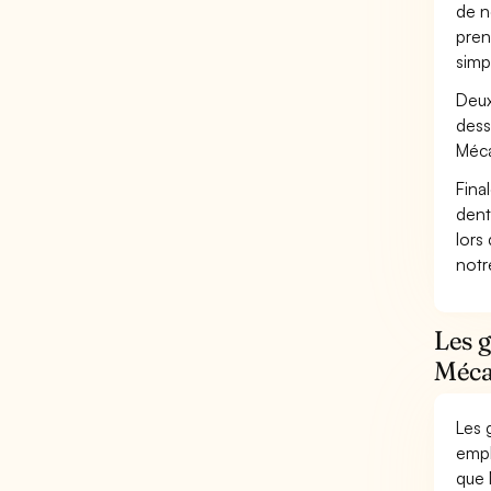
de n
pren
simp
Deux
dess
Méca
Fina
dent
lors
not
Les g
Méca
Les 
empl
que 