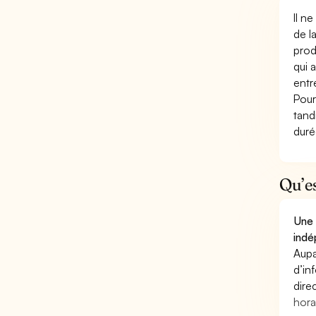
Il n
de l
prod
qui 
entr
Pour
tand
duré
Qu’e
Une 
indé
Aupa
d’in
dire
hora