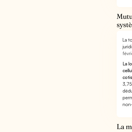
Mutu
systè
La t
juri
févri
La l
cell
coti
3,75
dédu
perm
non-
La mu