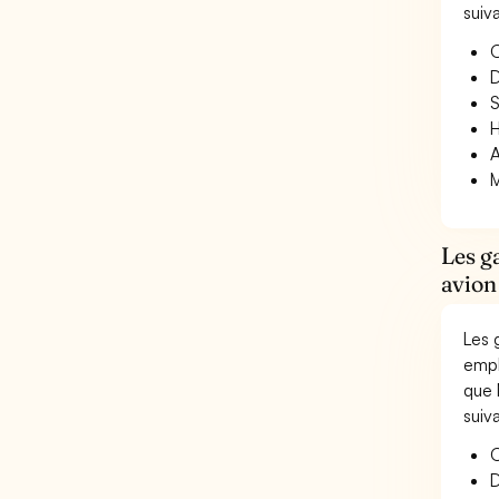
suiv
O
D
S
H
A
M
Les g
avion
Les 
empl
que 
suiv
O
D