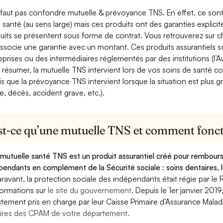
e faut pas confondre mutuelle & prévoyance TNS. En effet, ce son
a santé (au sens large) mais ces produits ont des garanties explici
uits se présentent sous forme de contrat. Vous retrouverez sur c
associe une garantie avec un montant. Ces produits assurantiels s
eprises ou des intermédiaires réglementés par des institutions (l’Au
 résumer, la mutuelle TNS intervient lors de vos soins de santé c
is que la prévoyance TNS intervient lorsque la situation est plus 
e, décès, accident grave, etc.).
st-ce qu’une mutuelle TNS et comment foncti
mutuelle santé TNS est un produit assurantiel créé pour rembourse
pendants en complément de la Sécurité sociale : soins dentaires, lu
ravant, la protection sociale des indépendants était régie par le 
formations sur
le site du gouvernement
. Depuis le 1er janvier 201
ctement pris en charge par leur Caisse Primaire d’Assurance Mala
ires des CPAM de votre département.