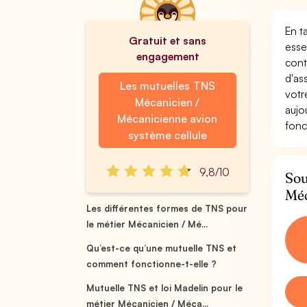
En t
Gratuit et sans
esse
engagement
cont
d'as
Les mutuelles TNS
votr
Mécanicien /
aujo
Mécanicienne avion
fonc
système cellule
9,8/10
Sou
Méc
Les différentes formes de TNS pour
le métier Mécanicien / Mé...
Qu’est-ce qu’une mutuelle TNS et
comment fonctionne-t-elle ?
Mutuelle TNS et loi Madelin pour le
métier Mécanicien / Méca...