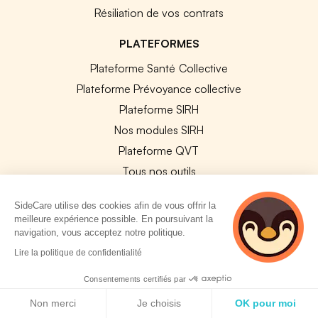
Résiliation de vos contrats
PLATEFORMES
Plateforme Santé Collective
Plateforme Prévoyance collective
Plateforme SIRH
Nos modules SIRH
Plateforme QVT
Tous nos outils
SideCare utilise des cookies afin de vous offrir la
RESSOURCES RH
meilleure expérience possible. En poursuivant la
navigation, vous acceptez notre politique.
Notre Blog
2 personnes
Lire la politique de confidentialité
Modèles de documents
consultent
actuellement cette
Consentements certifiés par
Guides Entreprises
page
Politique de cookies
Les conventions collectives
Non merci
Je choisis
OK pour moi