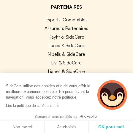
PARTENAIRES
Experts-Comptables
Assureurs Partenaires
Payfit & SideCare
Lucca & SideCare
Nibelis & SideCare
Livi & SideCare
Lianeli & SideCare
API & INTEGRATIONS
SideCare utilise des cookies afin de vous offrir la
meilleure expérience possible. En poursuivant la
API SideCare
navigation, vous acceptez notre politique.
Les SIRH / Systèmes de paie connectés
2 personnes
Lire la politique de confidentialité
consultent
actuellement cette
Consentements certifiés par
A PROPOS
page
Politique de cookies
Non merci
Je choisis
OK pour moi
Se connecter