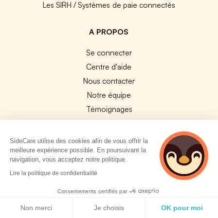
Les SIRH / Systèmes de paie connectés
A PROPOS
Se connecter
Centre d'aide
Nous contacter
Notre équipe
Témoignages
Travailler chez SideCare
Mentions légales
SideCare utilise des cookies afin de vous offrir la
meilleure expérience possible. En poursuivant la
CGU & RGPD
navigation, vous acceptez notre politique.
Cookies
2 personnes
Lire la politique de confidentialité
consultent
NOS APPS
actuellement cette
Consentements certifiés par
page
Politique de cookies
App Store
Non merci
Je choisis
OK pour moi
Google Play