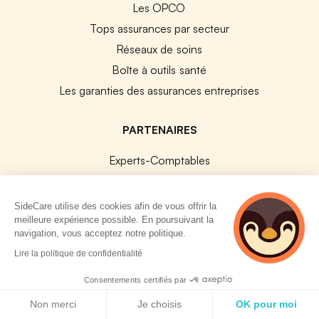
Les OPCO
Tops assurances par secteur
Réseaux de soins
Boîte à outils santé
Les garanties des assurances entreprises
PARTENAIRES
Experts-Comptables
Assureurs Partenaires
Payfit & SideCare
SideCare utilise des cookies afin de vous offrir la
meilleure expérience possible. En poursuivant la
Lucca & SideCare
navigation, vous acceptez notre politique.
Nibelis & SideCare
2 personnes
Lire la politique de confidentialité
Livi & SideCare
consultent
actuellement cette
Consentements certifiés par
Lianeli & SideCare
page
Politique de cookies
Non merci
Je choisis
OK pour moi
API & INTEGRATIONS