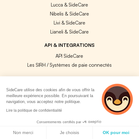
Lucca & SideCare
Nibelis & SideCare
Livi & SideCare
Lianeli & SideCare
API & INTEGRATIONS
API SideCare
Les SIRH / Systèmes de paie connectés
A PROPOS
SideCare utilise des cookies afin de vous offrir la
Se connecter
meilleure expérience possible. En poursuivant la
navigation, vous acceptez notre politique.
Centre d'aide
2 personnes
Lire la politique de confidentialité
Nous contacter
consultent
actuellement cette
Notre équipe
Consentements certifiés par
page
Politique de cookies
Témoignages
Non merci
Je choisis
OK pour moi