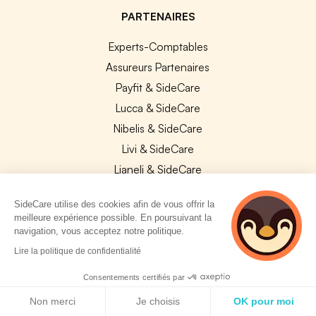
PARTENAIRES
Experts-Comptables
Assureurs Partenaires
Payfit & SideCare
Lucca & SideCare
Nibelis & SideCare
Livi & SideCare
Lianeli & SideCare
API & INTEGRATIONS
SideCare utilise des cookies afin de vous offrir la
meilleure expérience possible. En poursuivant la
API SideCare
navigation, vous acceptez notre politique.
Les SIRH / Systèmes de paie connectés
2 personnes
Lire la politique de confidentialité
consultent
actuellement cette
Consentements certifiés par
A PROPOS
page
Politique de cookies
Non merci
Je choisis
OK pour moi
Se connecter