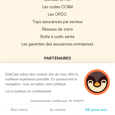
Les codes CCAM
Les OPCO
Tops assurances par secteur
Réseaux de soins
Boîte à outils santé
Les garanties des assurances entreprises
PARTENAIRES
Experts-Comptables
SideCare utilise des cookies afin de vous offrir la
Assureurs Partenaires
meilleure expérience possible. En poursuivant la
Payfit & SideCare
navigation, vous acceptez notre politique.
2 personnes
Lucca & SideCare
Lire la politique de confidentialité
consultent
Nibelis & SideCare
actuellement cette
Consentements certifiés par
page
Livi & SideCare
Politique de cookies
Non merci
Je choisis
OK pour moi
Lianeli & SideCare