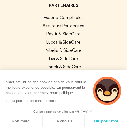
PARTENAIRES
Experts-Comptables
Assureurs Partenaires
Payfit & SideCare
Lucca & SideCare
Nibelis & SideCare
Livi & SideCare
Lianeli & SideCare
API & INTEGRATIONS
SideCare utilise des cookies afin de vous offrir la
meilleure expérience possible. En poursuivant la
API SideCare
navigation, vous acceptez notre politique.
Les SIRH / Systèmes de paie connectés
2 personnes
Lire la politique de confidentialité
consultent
actuellement cette
Consentements certifiés par
A PROPOS
page
Politique de cookies
Non merci
Je choisis
OK pour moi
Se connecter