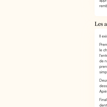
appr
remb
Les 
Il e
Prem
le c
l'en
de n
pren
simp
Deux
dess
Apié
Fina
dent