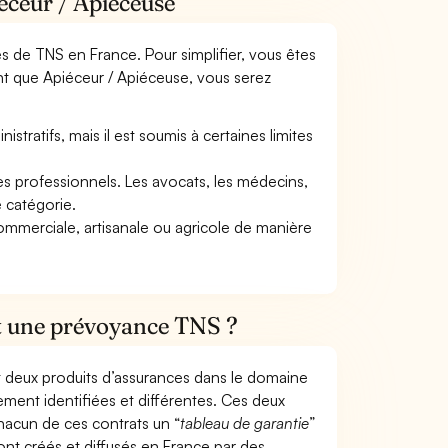
éceur / Apiéceuse
mes de TNS en France. Pour simplifier, vous êtes
nt que Apiéceur / Apiéceuse, vous serez
tratifs, mais il est soumis à certaines limites
res professionnels. Les avocats, les médecins,
e catégorie.
commerciale, artisanale ou agricole de manière
et une prévoyance TNS ?
t deux produits d’assurances dans le domaine
tement identifiées et différentes. Ces deux
hacun de ces contrats un “
tableau de garantie
”
ont créés et diffusés en France par des