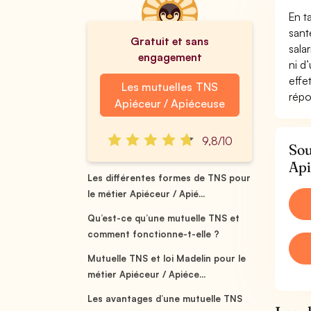
En t
sant
Gratuit et sans
sala
engagement
ni d
effe
Les mutuelles TNS
répo
Apiéceur / Apiéceuse
9,8/10
Sou
Api
Les différentes formes de TNS pour
le métier Apiéceur / Apié...
Qu’est-ce qu’une mutuelle TNS et
comment fonctionne-t-elle ?
Mutuelle TNS et loi Madelin pour le
métier Apiéceur / Apiéce...
Les avantages d’une mutuelle TNS