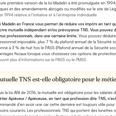
oute première version de la loi Madelin a été promulguée en 1994
diques et des amendements abrogés ou modifiés sur le site de Lég
er 1994 relative à l’initiative et à l’entreprise individuelle
oi Madelin en France vous permet de réduire vos impôts en tant q
otre mutuelle indépendant et/ou prévoyance TNS. Vous pouvez dé
nus professionnels, dans une certaine limite.
Vous pouvez déduire
essionnel imposable, plus 7 % du plafond annuel de la Sécurité so
onné à 3 % de huit fois le PASS (Plafond annuel de la Sécurité soc
antages fiscaux lorsque vous choisissez ces options de protection 
uvrir plus d’informations sur le PASS ou le PMSS.
tuelle TNS est-elle obligatoire pour le méti
is la loi ANI de 2016, la mutuelle est obligatoire pour les salariés
étier Apiéceur / Apiéceuse, en tant que profession dite TNS, n’est
mmandé d’en avoir une car cette dernière est toujours utile pour
soins courants. Les professionnels TNS qui portent des lunettes ou