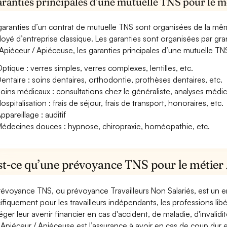
aranties principales d’une mutuelle TNS pour le m
garanties d’un contrat de mutuelle TNS sont organisées de la mê
oyé d’entreprise classique. Les garanties sont organisées par gr
Apiéceur / Apiéceuse, les garanties principales d’une mutuelle TNS
ptique : verres simples, verres complexes, lentilles, etc.
entaire : soins dentaires, orthodontie, prothèses dentaires, etc.
oins médicaux : consultations chez le généraliste, analyses méd
ospitalisation : frais de séjour, frais de transport, honoraires, etc.
ppareillage : auditif
édecines douces : hypnose, chiropraxie, homéopathie, etc.
st-ce qu’une prévoyance TNS pour le métier 
révoyance TNS, ou prévoyance Travailleurs Non Salariés, est un
ifiquement pour les travailleurs indépendants, les professions libéra
éger leur avenir financier en cas d'accident, de maladie, d'invali
Apiéceur / Apiéceuse est l’assurance à avoir en cas de coup dur 