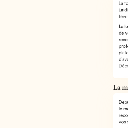
La t
juri
févri
La l
de v
reve
prof
plaf
d'av
Déco
La mu
Depu
le m
reco
vos 