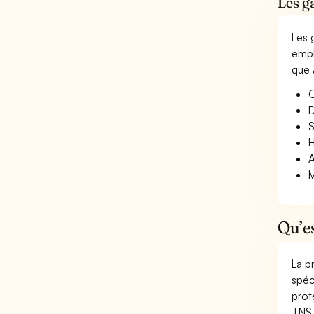
Les g
Les 
empl
que 
O
D
S
H
A
M
Qu’e
La p
spéc
prot
TNS 