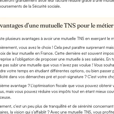
écieront grandement avoir leur facture réduite grâce à une mutue
oursements de la Sécurité sociale.
avantages d’une mutuelle TNS pour le métier
xiste plusieurs avantages à avoir une mutuelle TNS en exerçant le 
ièrement, vous avez le choix ! Cela peut paraître surprenant mais 
hoix de leur mutuelle en France. Cette dernière est souvent imposé
treprise a l’obligation de proposer une mutuelle à ses salariés. En
e pas subir une mutuelle que vous n’avez pas voulue ! Vous souha
dre votre temps en étudiant différentes options, ou bien passer p
licité dans vos démarches pré et post-signature ? C’est votre cho
ième avantage ? L’optimisation fiscale que vous pouvez obtenir via
us, mais vous pouvez réduire vos impôts tout en étant mieux couv
ceuse.
lement, c'est un peu plus de tranquillité et de sérénité concerna
aires, la vision qui s’affaiblit ? Avec une mutuelle TNS, vous pro