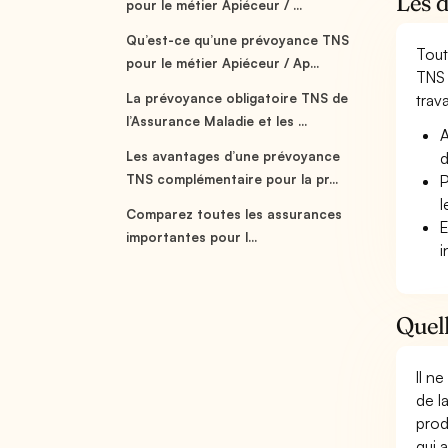
Les d
pour le métier Apiéceur / ...
Qu’est-ce qu’une prévoyance TNS
Tout
pour le métier Apiéceur / Ap...
TNS 
La prévoyance obligatoire TNS de
trava
l’Assurance Maladie et les ...
A
Les avantages d’une prévoyance
d
TNS complémentaire pour la pr...
P
l
Comparez toutes les assurances
E
importantes pour l...
i
Quell
Il n
de l
prod
qui 