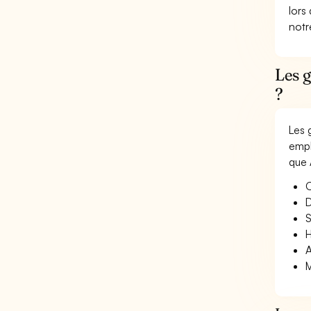
lors
not
Les g
?
Les 
empl
que 
O
D
S
H
A
M