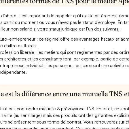
ifférentes formes de TNS pour le métier Api
 d’abord, il est important de rappeler qu’il existe différentes for
à partir du moment où vous n’avez pas le statut d’employé. En ta
illeur non salarié si votre statut juridique est l’un des suivants :
uto-entrepreneur : ce régime offre des avantages fiscaux et adminis
e chiffre d’affaires.
rofession libérale : les métiers qui sont réglementés par des ord
es architectes et les consultants font, par exemple, partie de cett
ntrepreneur Individuel : les personnes qui exercent une activité 
ndépendante.
e est la différence entre une mutuelle TNS 
e faut pas confondre mutuelle & prévoyance TNS. En effet, ce son
a santé (au sens large) mais ces produits ont des garanties explici
uits se présentent sous forme de contrat. Vous retrouverez sur c
associe une garantie avec un montant. Ces produits assurantiels s