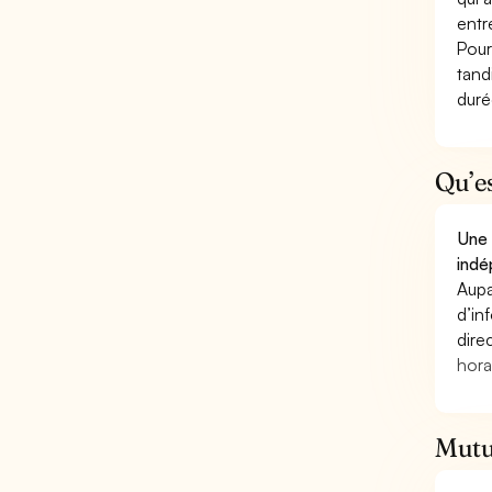
entr
Pour
tand
duré
Qu’e
Une 
indé
Aupa
d’in
dire
hora
Mutue