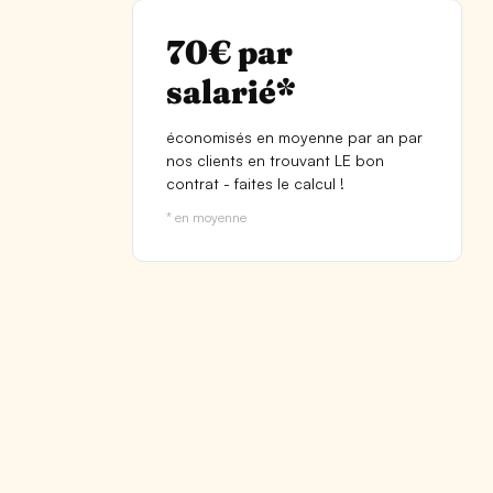
salarié*
4,9/5
80 %*
économisés en moyenne par an par
la satisfaction de nos clients après
des entreprises sont mieux
nos clients en trouvant LE bon
avoir déployé le bon contrat avec
couvertes sans débourser un
contrat - faites le calcul !
SideCare
centime de plus avec SideCare.
* en moyenne
* en moyenne